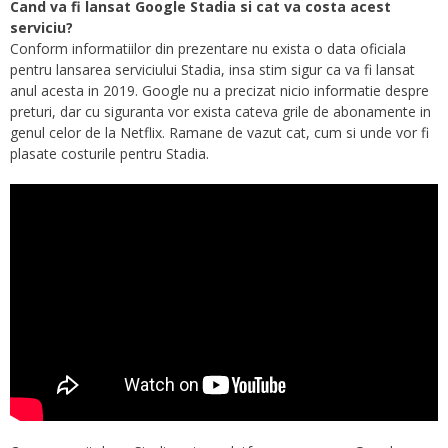
Cand va fi lansat Google Stadia si cat va costa acest
serviciu?
Conform informatiilor din prezentare nu exista o data oficiala
pentru lansarea serviciului Stadia, insa stim sigur ca va fi lansat
anul acesta in 2019. Google nu a precizat nicio informatie despre
preturi, dar cu siguranta vor exista cateva grile de abonamente in
genul celor de la Netflix. Ramane de vazut cat, cum si unde vor fi
plasate costurile pentru Stadia.