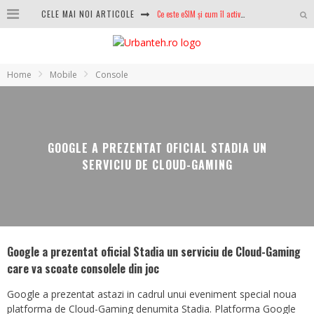
CELE MAI NOI ARTICOLE
100 GB de internet mobil gratuit de la Orange. Fără contract, fără acte și fără obligații
LG lansează televizoarele OLED evo, QNED evo și Micro RGB pentru 2026
După ani de refuzuri, Noctua lansează în sfârșit primul său AIO
Home
Mobile
Console
GoPro revine în competiție: Mission One este răspunsul pe care DJI nu îl aștepta
Analiza producției fotovoltaice în România – cât produce un sistem solar pe timp de iarnă?
GOOGLE A PREZENTAT OFICIAL STADIA UN
NVIDIA avertizează: memoria RAM și SSD-urile ar putea deveni și mai scumpe în perioada următoare
SERVICIU DE CLOUD-GAMING
GTA VI poate fi precomandat oficial. Rockstar dezvăluie edițiile oficiale și bonusurile pe care le primești
Ce este eSIM și cum îl activezi pe telefon? Ghid complet pentru Android și iPhone
Google a prezentat oficial Stadia un serviciu de Cloud-Gaming
care va scoate consolele din joc
Google a prezentat astazi in cadrul unui eveniment special noua
platforma de Cloud-Gaming denumita Stadia. Platforma Google