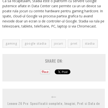
Ca sa recapitulam, Stadia este o platform cu servere Google
puternice aflate in Data Center care permite ca un un device sa
poate rula jocuri cu cerinte hardware pentru gaming hardcore. In
spate, cloud-ul Google va procesa partea grafica tu avand
nevoide doar un ecran si de controler-ul Google. Stadia va rula pe
televizoare, tablete, telefoane, PC, laptop si via Chromecast.
gaming
google stadia
jocuri
pret
stadia
SHARE ON:
Lenovo Z6 Pro: Specificatii complete, Imagini, Pret si Data de