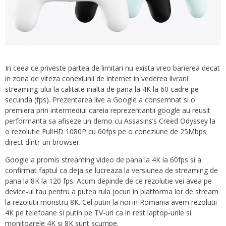
In ceea ce priveste partea de limitari nu exista vreo barierea decat
in zona de viteza conexiunii de internet in vederea livrarii
streaming-ului la calitate inalta de pana la 4K la 60 cadre pe
secunda (fps). Prezentarea live a Google a consemnat si o
premiera prin intermediul careia reprezentantii google au reusit
performanta sa afiseze un demo cu Assasins’s Creed Odyssey la
o rezolutie FullHD 1080P cu 60fps pe o coneziune de 25Mbps
direct dintr-un browser.
Google a promis streaming video de pana la 4K la 60fps si a
confirmat faptul ca deja se lucreaza la versiunea de streaming de
pana la 8K la 120 fps. Acum depinde de ce rezolutie vei avea pe
device-ul tau pentru a putea rula jocuri in platforma lor de stream
la rezolutii monstru 8K. Cel putin la noi in Romania avem rezolutii
4K pe telefoane si putin pe TV-uri ca in rest laptop-urile si
monitoarele 4K si 8K sunt scumpe.