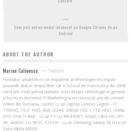
Lansare
Cum poti activa modul intunecat pe Google Chrome de pe
Android
ABOUT THE AUTHOR
Fondator
Marian Calinescu
Fondator urbanteh.ro Un impatimit al tehnologiei imi impart
pasiunile atat in timpul liber cat si la locul de munca inca din 2008
cand am creat primul website. Scriu despre tehnologie in general
si lucrez in domeniul IT/Marketing la un cunoscut site de comert
online din Romania. Lucrez cu un Laptop Lenovo Legion - i7
7700HQ, 15,6" FHD, 8GB DDR4, 240GB SSD + 1TB HDD, nVidia
GTX 1050 Ti 4GB - cu un TV LG 49UF6907, Smart, Ultra HD, IPS
4K, webOS 2.0, Wi-Fi, 124 cm - cu un Samsung Galaxy S8 si cu un
Sony Alpha A6000.