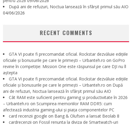
pentru 2026
09/06/2026
După ani de refuzuri, Noctua lansează în sfârșit primul său AIO
04/06/2026
RECENT COMMENTS
GTA VI poate fi precomandat oficial. Rockstar dezvăluie edițiile
oficiale și bonusurile pe care le primești – Urbanteh.ro
on
GoPro
revine în competiție: Mission One este răspunsul pe care DJI nu îl
aștepta
GTA VI poate fi precomandat oficial. Rockstar dezvăluie edițiile
oficiale și bonusurile pe care le primești – Urbanteh.ro
on
După
ani de refuzuri, Noctua lansează în sfârșit primul său AIO
Cât RAM este suficient pentru gaming și productivitate în 2026
– Urbanteh.ro
on
Scumpirea memoriilor RAM DDR5: cum
afectează industria gaming-ului și piața componentelor PC
card recenzii google
on
Bang & Olufsen a lansat Beolab 8
cardrecenzii
on
Fossil renunta la diviza de Smartwatch-uri