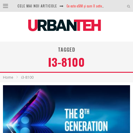
Ce este eSIM și cum îl activezi pe telefon? Ghid complet pentru Android și iPhone
CELE MAI NOI ARTICOLE
100 GB de internet mobil gratuit de la Orange. Fără contract, fără acte și fără obligații
LG lansează televizoarele OLED evo, QNED evo și Micro RGB pentru 2026
După ani de refuzuri, Noctua lansează în sfârșit primul său AIO
TAGGED
GoPro revine în competiție: Mission One este răspunsul pe care DJI nu îl aștepta
I3-8100
Analiza producției fotovoltaice în România – cât produce un sistem solar pe timp de iarnă?
NVIDIA avertizează: memoria RAM și SSD-urile ar putea deveni și mai scumpe în perioada următoare
Home
i3-8100
GTA VI poate fi precomandat oficial. Rockstar dezvăluie edițiile oficiale și bonusurile pe care le primești