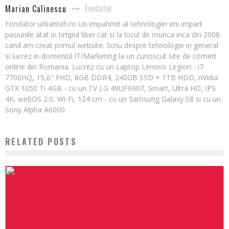
Fondator
Marian Calinescu
Fondator urbanteh.ro Un impatimit al tehnologiei imi impart
pasiunile atat in timpul liber cat si la locul de munca inca din 2008
cand am creat primul website. Scriu despre tehnologie in general
si lucrez in domeniul IT/Marketing la un cunoscut site de comert
online din Romania. Lucrez cu un Laptop Lenovo Legion - i7
7700HQ, 15,6" FHD, 8GB DDR4, 240GB SSD + 1TB HDD, nVidia
GTX 1050 Ti 4GB - cu un TV LG 49UF6907, Smart, Ultra HD, IPS
4K, webOS 2.0, Wi-Fi, 124 cm - cu un Samsung Galaxy S8 si cu un
Sony Alpha A6000.
RELATED POSTS