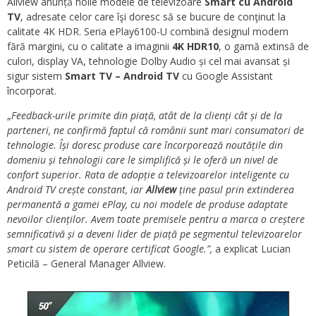
Allview anunță noile modele de televizoare
Smart cu Android
TV
, adresate celor care îşi doresc să se bucure de conţinut la
calitate 4K HDR. Seria ePlay6100-U combină designul modern
fără margini, cu o calitate a imaginii
4K HDR10
, o gamă extinsă de
culori, display VA, tehnologie Dolby Audio și cel mai avansat și
sigur sistem
Smart TV – Android TV
cu Google Assistant
încorporat.
„
Feedback-urile primite din piață, atât de la clienți cât și de la
parteneri, ne confirmă faptul că românii sunt mari consumatori de
tehnologie. Își doresc produse care încorporează noutățile din
domeniu și tehnologii care le simplifică și le oferă un nivel de
confort superior. Rata de adopție a televizoarelor inteligente cu
Android TV crește constant, iar
Allview
ține pasul prin extinderea
permanentă a gamei ePlay, cu noi modele de produse adaptate
nevoilor clienților
. Avem toate premisele pentru a marca o creștere
semnificativă și a deveni lider de piață pe segmentul televizoarelor
smart cu sistem de operare certificat Google.
”,
a explicat Lucian
Peticilă – General Manager Allview.