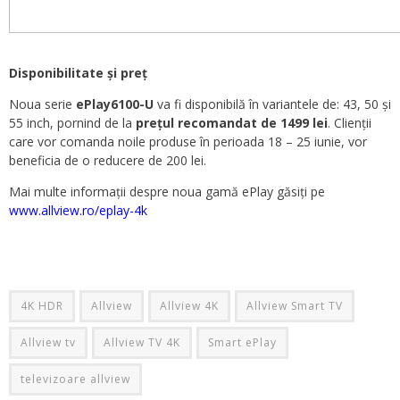
Disponibilitate și preț
Noua serie
ePlay6100-U
va fi disponibilă în variantele de: 43, 50 și
55 inch, pornind de la
prețul recomandat de 1499 lei
. Clienții
care vor comanda noile produse în perioada 18 – 25 iunie, vor
beneficia de o reducere de 200 lei.
Mai multe informații despre noua gamă ePlay găsiți pe
www.allview.ro/eplay-4k
4K HDR
Allview
Allview 4K
Allview Smart TV
Allview tv
Allview TV 4K
Smart ePlay
televizoare allview