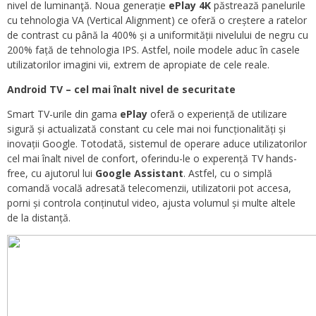
nivel de luminanţă. Noua generație
ePlay 4K
păstrează panelurile
cu tehnologia VA (Vertical Alignment) ce oferă o creștere a ratelor
de contrast cu până la 400% și a uniformității nivelului de negru cu
200% față de tehnologia IPS. Astfel, noile modele aduc în casele
utilizatorilor imagini vii, extrem de apropiate de cele reale.
Android TV – cel mai înalt nivel de securitate
Smart TV-urile din gama
ePlay
oferă o experiență de utilizare
sigură și actualizată constant cu cele mai noi funcționalități și
inovații Google. Totodată, sistemul de operare aduce utilizatorilor
cel mai înalt nivel de confort, oferindu-le o experență TV hands-
free, cu ajutorul lui
Google Assistant
. Astfel, cu o simplă
comandă vocală adresată telecomenzii, utilizatorii pot accesa,
porni și controla conținutul video, ajusta volumul și multe altele
de la distanță.