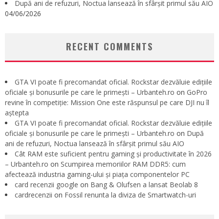
După ani de refuzuri, Noctua lansează în sfârșit primul său AIO
04/06/2026
RECENT COMMENTS
GTA VI poate fi precomandat oficial. Rockstar dezvăluie edițiile
oficiale și bonusurile pe care le primești – Urbanteh.ro
on
GoPro
revine în competiție: Mission One este răspunsul pe care DJI nu îl
aștepta
GTA VI poate fi precomandat oficial. Rockstar dezvăluie edițiile
oficiale și bonusurile pe care le primești – Urbanteh.ro
on
După
ani de refuzuri, Noctua lansează în sfârșit primul său AIO
Cât RAM este suficient pentru gaming și productivitate în 2026
– Urbanteh.ro
on
Scumpirea memoriilor RAM DDR5: cum
afectează industria gaming-ului și piața componentelor PC
card recenzii google
on
Bang & Olufsen a lansat Beolab 8
cardrecenzii
on
Fossil renunta la diviza de Smartwatch-uri