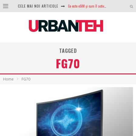
Ce este eSIM și cum îl activezi pe telefon? Ghid complet pentru Android și iPhone
CELE MAI NOI ARTICOLE
100 GB de internet mobil gratuit de la Orange. Fără contract, fără acte și fără obligații
LG lansează televizoarele OLED evo, QNED evo și Micro RGB pentru 2026
După ani de refuzuri, Noctua lansează în sfârșit primul său AIO
TAGGED
GoPro revine în competiție: Mission One este răspunsul pe care DJI nu îl aștepta
FG70
Analiza producției fotovoltaice în România – cât produce un sistem solar pe timp de iarnă?
NVIDIA avertizează: memoria RAM și SSD-urile ar putea deveni și mai scumpe în perioada următoare
Home
FG70
GTA VI poate fi precomandat oficial. Rockstar dezvăluie edițiile oficiale și bonusurile pe care le primești