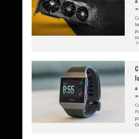
C
la
pu
no
C
C
I
Co
Fo
po
Or