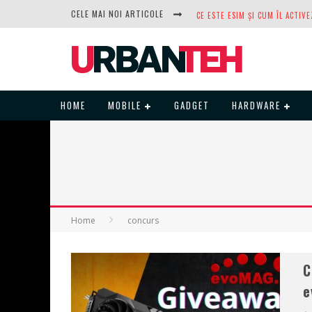
CELE MAI NOI ARTICOLE
DUPĂ ANI DE REFUZURI, NOCTUA
HOME
MOBILE
GADGET
HARDWARE
Home
concurs
C
e