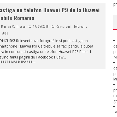
pr
astiga un telefon Huawei P9 de la Huawei
obile Romania
Marian Calinescu
17/05/2016
Concursuri
,
Telefoane
5628
NCURS! Reinventeaza fotografiile si poti castiga un
artphone Huawei P9! Ce trebuie sa faci pentru a putea
de
tra in concurs si castiga un telefon Huawei P9? Pasul 1:
pr
evino fanul paginii de Facebook Huaw
...
Mi
ITESTE MAI DEPARTE...
de
pr
la
pr
m
ga
B