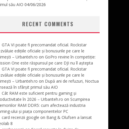
imul său AIO
04/06/2026
RECENT COMMENTS
GTA VI poate fi precomandat oficial. Rockstar
zvăluie edițiile oficiale și bonusurile pe care le
imești – Urbanteh.ro
on
GoPro revine în competiție:
ssion One este răspunsul pe care DJI nu îl aștepta
GTA VI poate fi precomandat oficial. Rockstar
zvăluie edițiile oficiale și bonusurile pe care le
imești – Urbanteh.ro
on
După ani de refuzuri, Noctua
nsează în sfârșit primul său AIO
Cât RAM este suficient pentru gaming și
oductivitate în 2026 – Urbanteh.ro
on
Scumpirea
emoriilor RAM DDR5: cum afectează industria
ming-ului și piața componentelor PC
card recenzii google
on
Bang & Olufsen a lansat
eolab 8