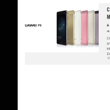
C
M
CO
sm
in
D
C