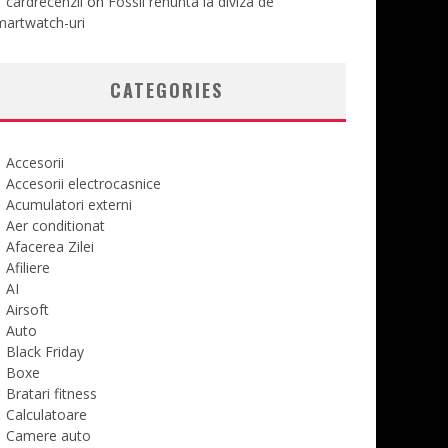
cardrecenzii
on
Fossil renunta la diviza de
martwatch-uri
CATEGORIES
Accesorii
Accesorii electrocasnice
Acumulatori externi
Aer conditionat
Afacerea Zilei
Afiliere
AI
Airsoft
Auto
Black Friday
Boxe
Bratari fitness
Calculatoare
Camere auto