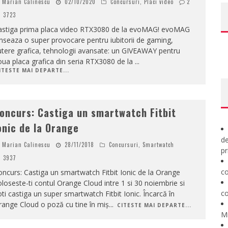
Marian Calinescu
02/10/2020
Concursuri
,
Placi video
2
3723
astiga prima placa video RTX3080 de la evoMAG! evoMAG
nseaza o super provocare pentru iubitorii de gaming,
tere grafica, tehnologii avansate: un GIVEAWAY pentru
ua placa grafica din seria RTX3080 de la
...
ITESTE MAI DEPARTE...
oncurs: Castiga un smartwatch Fitbit
onic de la Orange
de
Marian Calinescu
28/11/2018
Concursuri
,
Smartwatch
pr
3937
co
ncurs: Castiga un smartwatch Fitbit Ionic de la Orange
loseste-ti contul Orange Cloud intre 1 si 30 noiembrie si
co
ti castiga un super smartwatch Fitbit Ionic. Încarcă în
ange Cloud o poză cu tine în miș
...
CITESTE MAI DEPARTE...
M