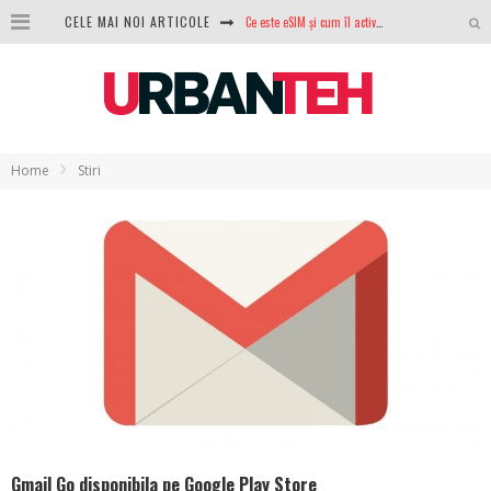
Ce este eSIM și cum îl activezi pe telefon? Ghid complet pentru Android și iPhone
CELE MAI NOI ARTICOLE
100 GB de internet mobil gratuit de la Orange. Fără contract, fără acte și fără obligații
LG lansează televizoarele OLED evo, QNED evo și Micro RGB pentru 2026
După ani de refuzuri, Noctua lansează în sfârșit primul său AIO
Home
Stiri
GoPro revine în competiție: Mission One este răspunsul pe care DJI nu îl aștepta
Analiza producției fotovoltaice în România – cât produce un sistem solar pe timp de iarnă?
NVIDIA avertizează: memoria RAM și SSD-urile ar putea deveni și mai scumpe în perioada următoare
GTA VI poate fi precomandat oficial. Rockstar dezvăluie edițiile oficiale și bonusurile pe care le primești
Gmail Go disponibila pe Google Play Store