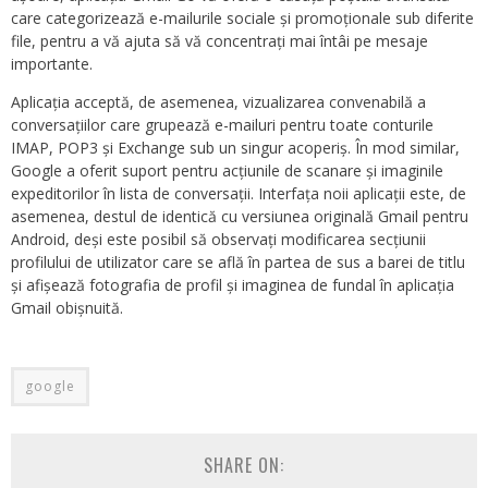
care categorizează e-mailurile sociale și promoționale sub diferite
file, pentru a vă ajuta să vă concentrați mai întâi pe mesaje
importante.
Aplicația acceptă, de asemenea, vizualizarea convenabilă a
conversațiilor care grupează e-mailuri pentru toate conturile
IMAP, POP3 și Exchange sub un singur acoperiș. În mod similar,
Google a oferit suport pentru acțiunile de scanare și imaginile
expeditorilor în lista de conversații. Interfața noii aplicații este, de
asemenea, destul de identică cu versiunea originală Gmail pentru
Android, deși este posibil să observați modificarea secțiunii
profilului de utilizator care se află în partea de sus a barei de titlu
și afișează fotografia de profil și imaginea de fundal în aplicația
Gmail obișnuită.
google
SHARE ON: