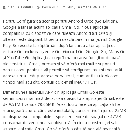
Sianu Alexandru
15/02/2018
Stiri
,
Telefoane
4337
Pentru Configurarea scenei pentru Android Oreo (Go Edition),
Google a lansat acum aplicația Gmail Go. Noua aplicație,
compatibilă cu dispozitive care rulează Android 8.1 Oreo și
ulterior, este disponibilă pentru descărcare în magazinul Google
Play. Soseseste la săptămâni după lansarea altor aplicații de
editare Go, inclusiv fișierele Go, Gboard Go, Google Go, Maps Go
și YouTube Go. Aplicația acceptă majoritatea funcțiilor de bază
ale serviciului Gmail, precum și vă oferă mai multe suporturi
pentru cont, pentru a vă permite să configurați instantaneu atât
adrese Gmail, cât și adrese non-Gmail, cum ar fi Outlook.com,
Yahoo Mail sau alte conturi de e-mail IMAP / POP.
Dimensiunea fișierului APK din aplicația Gmail Go este
semnificativ mai mică decât cea obișnuită a aplicației Gmail; este
de 9.51MB versus 20.66MB. Acest lucru face ca aplicația să fie
mai ușoară atunci când este instalată, consumând în jur de 25MB
pe dispozitive compatibile – spre deosebire de spațiul de 47MB
consumat de versiunea sa obișnuită. În ciuda construcției sale
ușoare, aplicația Gmail Go vă oferă o căsuță poștală avansată