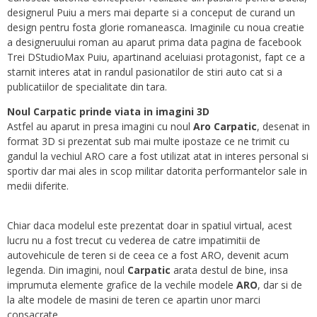
designerul Puiu a mers mai departe si a conceput de curand un
design pentru fosta glorie romaneasca. Imaginile cu noua creatie
a designeruului roman au aparut prima data pagina de facebook
Trei DStudioMax Puiu, apartinand aceluiasi protagonist, fapt ce a
starnit interes atat in randul pasionatilor de stiri auto cat si a
publicatiilor de specialitate din tara.
Noul Carpatic prinde viata in imagini 3D
Astfel au aparut in presa imagini cu noul
Aro Carpatic
, desenat in
format 3D si prezentat sub mai multe ipostaze ce ne trimit cu
gandul la vechiul ARO care a fost utilizat atat in interes personal si
sportiv dar mai ales in scop militar datorita performantelor sale in
medii diferite.
Chiar daca modelul este prezentat doar in spatiul virtual, acest
lucru nu a fost trecut cu vederea de catre impatimitii de
autovehicule de teren si de ceea ce a fost ARO, devenit acum
legenda. Din imagini, noul
Carpatic
arata destul de bine, insa
imprumuta elemente grafice de la vechile modele
ARO
, dar si de
la alte modele de masini de teren ce apartin unor marci
consacrate.