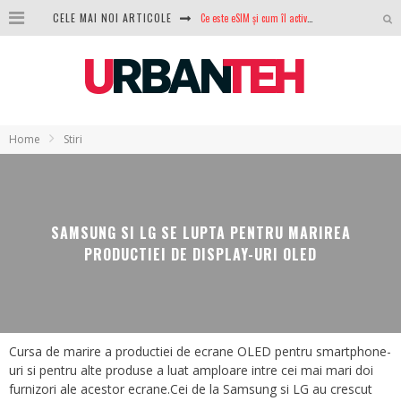
Ce este eSIM și cum îl activezi pe telefon? Ghid complet pentru Android și iPhone
CELE MAI NOI ARTICOLE
100 GB de internet mobil gratuit de la Orange. Fără contract, fără acte și fără obligații
LG lansează televizoarele OLED evo, QNED evo și Micro RGB pentru 2026
După ani de refuzuri, Noctua lansează în sfârșit primul său AIO
Home
Stiri
GoPro revine în competiție: Mission One este răspunsul pe care DJI nu îl aștepta
Analiza producției fotovoltaice în România – cât produce un sistem solar pe timp de iarnă?
NVIDIA avertizează: memoria RAM și SSD-urile ar putea deveni și mai scumpe în perioada următoare
SAMSUNG SI LG SE LUPTA PENTRU MARIREA
PRODUCTIEI DE DISPLAY-URI OLED
GTA VI poate fi precomandat oficial. Rockstar dezvăluie edițiile oficiale și bonusurile pe care le primești
Cursa de marire a productiei de ecrane OLED pentru smartphone-
uri si pentru alte produse a luat amploare intre cei mai mari doi
furnizori ale acestor ecrane.Cei de la Samsung si LG au crescut