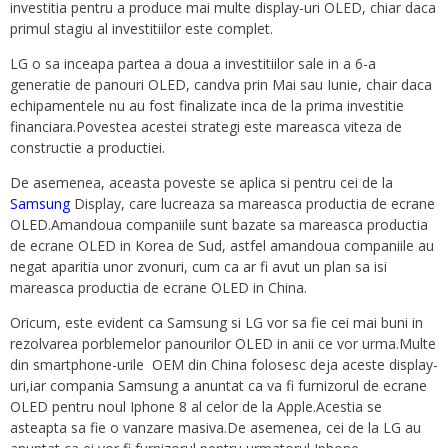
investitia pentru a produce mai multe display-uri OLED, chiar daca
primul stagiu al investitiilor este complet.
LG o sa inceapa partea a doua a investitiilor sale in a 6-a
generatie de panouri OLED, candva prin Mai sau Iunie, chair daca
echipamentele nu au fost finalizate inca de la prima investitie
financiara.Povestea acestei strategi este mareasca viteza de
constructie a productiei.
De asemenea, aceasta poveste se aplica si pentru cei de la
Samsung
Display, care lucreaza sa mareasca productia de ecrane
OLED.Amandoua companiile sunt bazate sa mareasca productia
de ecrane OLED in Korea de Sud, astfel amandoua companiile au
negat aparitia unor zvonuri, cum ca ar fi avut un plan sa isi
mareasca productia de ecrane OLED in China.
Oricum, este evident ca Samsung si LG vor sa fie cei mai buni in
rezolvarea porblemelor panourilor OLED in anii ce vor urma.Multe
din smartphone-urile OEM din China folosesc deja aceste display-
uri,iar compania Samsung a anuntat ca va fi furnizorul de ecrane
OLED pentru noul Iphone 8 al celor de la Apple.Acestia se
asteapta sa fie o vanzare masiva.De asemenea, cei de la LG au