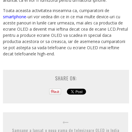
anuntat ca ei vor fi furnizorul pentru urmatorul Iphone.
Toata aceasta activitatea inseamna ca, cumparatorii de
smartphone
-uri vor vedea din ce in ce mai multe device-uri cu
aceste panouri in lunile care urmeaza, mai ales ca productia de
ecrane OLED a devenit mai ieftina decat cea de ecane LCD.Pretul
pentru a produce ecrane OLED va scadea in special daca
productia acestora or sa creasca, iar de asemenea cumparatorii
se pot astepta sa vada telefoane cu ecrane OLED mai ieftine
decat telefoanele high-end.
SHARE ON:
Samsung a lansat o noua gama de televizoare QLED in India