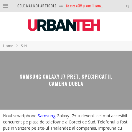
CELE MAI NOI ARTICOLE
100 GB de internet mobil gratuit de la Orange. Fără contract, fără acte și fără obligații
LG lansează televizoarele OLED evo, QNED evo și Micro RGB pentru 2026
După ani de refuzuri, Noctua lansează în sfârșit primul său AIO
Home
Stiri
GoPro revine în competiție: Mission One este răspunsul pe care DJI nu îl aștepta
Analiza producției fotovoltaice în România – cât produce un sistem solar pe timp de iarnă?
NVIDIA avertizează: memoria RAM și SSD-urile ar putea deveni și mai scumpe în perioada următoare
SAMSUNG GALAXY J7 PRET, SPECIFICATII,
GTA VI poate fi precomandat oficial. Rockstar dezvăluie edițiile oficiale și bonusurile pe care le primești
CAMERA DUBLA
Noul smartphone
Samsung
Galaxy J7+ a devenit cel mai accesibil
concurent pe piata de telefoane a Coreei de Sud. Telefonul a fost
pus in vanzare pe site-ul Thailandez al companiei, impreuna cu