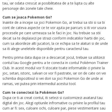
tau, iar odata crescut ai posibilitatea de a te lupta cu alte
personaje din zonele tale cheie.
Cum se joaca Pokemon Go?
Inainte de a incepe sa joci Pokemon Go, ar trebui sa stii si sa tii
cont de cateva aspecte ce te vor ajuta pe parcurs si iti vor usura
procesele pe care urmeaza sa le faci in joc. Nu trebuie sa stii
decat sa te deplasezi pe strazi conform indicatiilor hartii din joc,
cum sa abordeze alti jucatori, la ce echipa sa te alaturi si de unde
sa iti alege uneletele disponibile pentru caracterul tau.
Pentru prima data dupa ce a descarcat jocul, trebuie sa utilizezi
contul tau Google pentru a te conecta in contul Pokémon Trainer
Club. In acest modul vor fi stocate toate informatiile ci privire la
joc, setari, istoric, salvari ce vor fi pastrate, iar ori de cate ori vei
schimba dispozitivul si vei dori sa joci Pokemon Go de unde ai
ramas, vei putea prin intermediul acestui tool.
Cum te conectezi la Pokémon Go?
Dupa ce ti-ai creat contul, iti setezi si customizezi avatarul tau
digital din joc. Alegi optiunile infromative cu privire la profilul tau
cum ar fi: sex, culoare ochi, culoare par, piese vestimentare sau