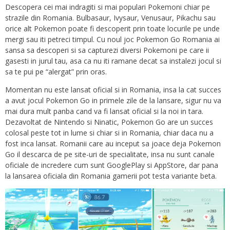
Descopera cei mai indragiti si mai populari Pokemoni chiar pe
strazile din Romania. Bulbasaur, Ivysaur, Venusaur, Pikachu sau
orice alt Pokemon poate fi descoperit prin toate locurile pe unde
mergi sau iti petreci timpul. Cu noul joc Pokemon Go Romania ai
sansa sa descoperi si sa capturezi diversi Pokemoni pe care ii
gasesti in jurul tau, asa ca nu iti ramane decat sa instalezi jocul si
sa te pui pe “alergat” prin oras.
Momentan nu este lansat oficial si in Romania, insa la cat succes
a avut jocul Pokemon Go in primele zile de la lansare, sigur nu va
mai dura mult panba cand va fi lansat oficial si la noi in tara.
Dezavoltat de Nintendo si Ninatic, Pokemon Go are un succes
colosal peste tot in lume si chiar si in Romania, chiar daca nu a
fost inca lansat. Romanii care au inceput sa joace deja Pokemon
Go il descarca de pe site-uri de specialitate, insa nu sunt canale
oficiale de incredere cum sunt GooglePlay si AppStore, dar pana
la lansarea oficiala din Romania gamerii pot testa variante beta.