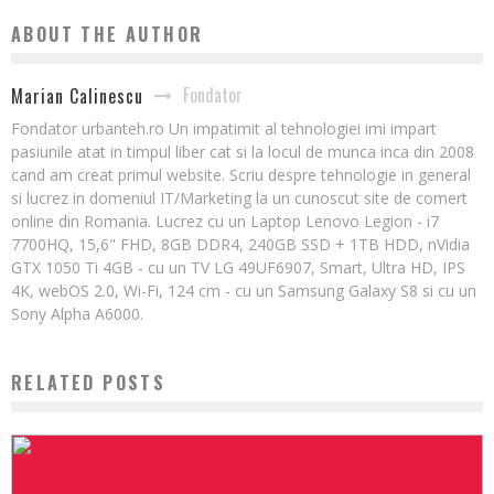
ABOUT THE AUTHOR
Fondator
Marian Calinescu
Fondator urbanteh.ro Un impatimit al tehnologiei imi impart
pasiunile atat in timpul liber cat si la locul de munca inca din 2008
cand am creat primul website. Scriu despre tehnologie in general
si lucrez in domeniul IT/Marketing la un cunoscut site de comert
online din Romania. Lucrez cu un Laptop Lenovo Legion - i7
7700HQ, 15,6" FHD, 8GB DDR4, 240GB SSD + 1TB HDD, nVidia
GTX 1050 Ti 4GB - cu un TV LG 49UF6907, Smart, Ultra HD, IPS
4K, webOS 2.0, Wi-Fi, 124 cm - cu un Samsung Galaxy S8 si cu un
Sony Alpha A6000.
RELATED POSTS