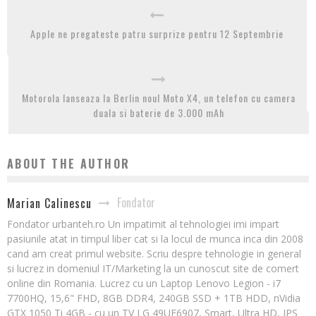
Apple ne pregateste patru surprize pentru 12 Septembrie
Motorola lanseaza la Berlin noul Moto X4, un telefon cu camera
duala si baterie de 3.000 mAh
ABOUT THE AUTHOR
Fondator
Marian Calinescu
Fondator urbanteh.ro Un impatimit al tehnologiei imi impart
pasiunile atat in timpul liber cat si la locul de munca inca din 2008
cand am creat primul website. Scriu despre tehnologie in general
si lucrez in domeniul IT/Marketing la un cunoscut site de comert
online din Romania. Lucrez cu un Laptop Lenovo Legion - i7
7700HQ, 15,6" FHD, 8GB DDR4, 240GB SSD + 1TB HDD, nVidia
GTX 1050 Ti 4GB - cu un TV LG 49UF6907, Smart, Ultra HD, IPS