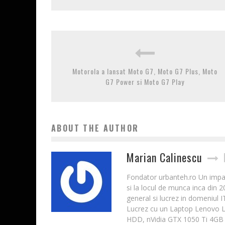
Motorola a lansat Moto G7, Moto G7 Plus, Moto
G7 Power si Moto G7 Play
ABOUT THE AUTHOR
Marian Calinescu
Fondator urbanteh.ro Un impatim
si la locul de munca inca din 
general si lucrez in domeniul 
Lucrez cu un Laptop Lenovo 
HDD, nVidia GTX 1050 Ti 4GB 