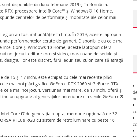
sunt disponibile din luna februarie 2019 și în România.
orce RTX, procesoare Intel® Core™ și Windows® 10 Home,
ăspunde cerințelor de performațe și mobilitate ale celor mai
Legion au fost îmbunătățite în timp. În 2019, aceste laptopuri
unde performanțelor cerute de gameri. Disponibile cu cele mai
e Intel Core și Windows 10 Home, aceste laptopuri oferă
ai noi jocuri, editare foto și video, maratoane de seriale și
, designul lor este discret, fără leduri sau culori care să atragă
e de 15 și 17 inchi, este echipat cu cele mai recente plăci
u cele mai noi plăci grafice GeForce RTX 2060 și GeForce RTX
 cele mai noi jocuri. Versiunea mai mare, de 17 inchi, oferă și
de
ind un upgrade al generațiilor anterioare din seriile GeForce®
pr
co
Intel Core i7 de generația a opta, memorie opțională de 32
ORSAIR iCue RGB cu sistem de retroiluminare cu peste 16
co