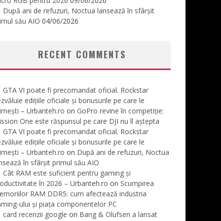
icro RGB pentru 2026
09/06/2026
După ani de refuzuri, Noctua lansează în sfârșit
imul său AIO
04/06/2026
RECENT COMMENTS
GTA VI poate fi precomandat oficial. Rockstar
zvăluie edițiile oficiale și bonusurile pe care le
imești – Urbanteh.ro
on
GoPro revine în competiție:
ssion One este răspunsul pe care DJI nu îl aștepta
GTA VI poate fi precomandat oficial. Rockstar
zvăluie edițiile oficiale și bonusurile pe care le
imești – Urbanteh.ro
on
După ani de refuzuri, Noctua
nsează în sfârșit primul său AIO
Cât RAM este suficient pentru gaming și
oductivitate în 2026 – Urbanteh.ro
on
Scumpirea
emoriilor RAM DDR5: cum afectează industria
ming-ului și piața componentelor PC
card recenzii google
on
Bang & Olufsen a lansat