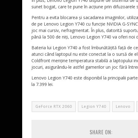
În plus, Lenovo Legion Y740 dispune de sistemul d
sunet bogat, care te pune în acțiune prin difuzoarele 
Pentru a evita blocarea și sacadarea imaginilor, utili
de pe Lenovo Legion Y740 cu funcție NVIDIA G-SYNC,
joc mai cursiv, nefragmentat. În plus, datorită suport
până la 500 de niți, Lenovo Legion Y740 va oferi noi di
Bateria lui Legion Y740 a fost îmbunătățită față de c
atunci când laptopul nu este conectat la o sursă de el
Coldfront menține temperatura stabilă a laptopului ind
jocuri, asigurându-le astfel gamerilor un joc fără între
Lenovo Legion Y740 este disponibil la principalii pa
la 7.399 lei.
GeForce RTX 2060
Legion Y740
Lenovo
SHARE ON: