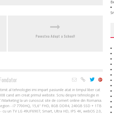
B
S
Povestea Adopt a School!
Fondator
it al tehnologiei imi impart pasiunile atat in timpul liber cat
2008 cand am creat primul website. Scriu despre tehnologie in
IT/Marketing la un cunoscut site de comert online din Romania.
Legion - i7 7700HQ, 15,6" FHD, 8GB DDR4, 240GB SSD + 1TB
- cu un TV LG 49UF6907, Smart, Ultra HD, IPS 4K, webOS 2.0,