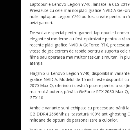
Laptopurile Lenovo Legion Y740, lansate la CES 2019, 
Prevăzute cu cele mai noi plăci grafice NVIDIA GeF
noile laptopuri Legion Y740 au fost create pentru a r
avizi gameri.
Dezvoltate special pentru gameri, laptopurile Lenovo 
elegante și moderne au fost optimizate pentru a răsp
recente plăci grafice NVIDIA GeForce RTX, procesoar
viteze de joc extrem de rapide pentru a suporta cele m
filme sau operarea mai multor taskuri simultan. În plus
atenția.
Flagship-ul Lenovo Legion Y740, disponibil în variantel
grafice NVIDIA. Modelul de 15 inchi este disponibil c
2070 Max-Q, oferindu-i destulă putere pentru a susține
mai multă putere, până la GeForce RTX 2080 Max-Q, fi
GTX 10.
Ambele variante sunt echipate cu procesoare până la 
GB DDR4 2666Mhz și tastatură 100% anti-ghosting C
milioane de opțiuni de personalizare a culorilor.