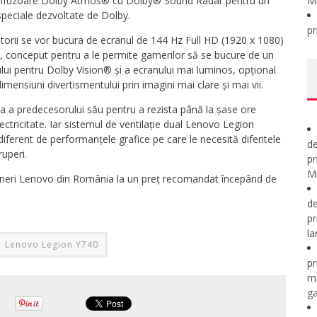
e difuzoare Dolby Atmos® cu Dolby® Sound Radar pentru un
M
speciale dezvoltate de Dolby.
pr
zatorii se vor bucura de ecranul de 144 Hz Full HD (1920 x 1080)
 conceput pentru a le permite gamerilor să se bucure de un
ului pentru Dolby Vision® și a ecranului mai luminos, opțional
mensiuni divertismentului prin imagini mai clare și mai vii.
ea a predecesorului său pentru a rezista până la șase ore
ectricitate. Iar sistemul de ventilație dual Lenovo Legion
iferent de performanțele grafice pe care le necesită diferitele
de
ruperi.
pr
Mi
rteneri Lenovo din România la un preț recomandat începând de
de
pr
la
Lenovo Legion Y740
pr
m
ga