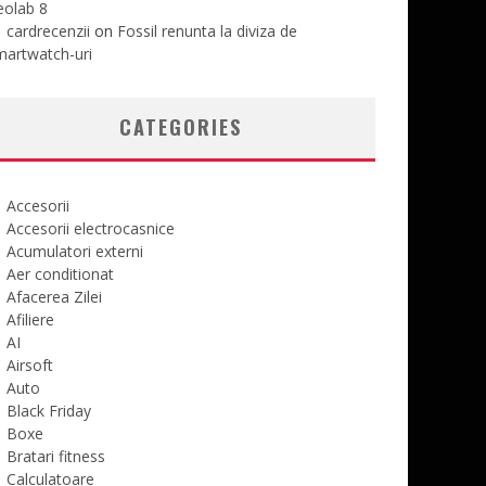
eolab 8
cardrecenzii
on
Fossil renunta la diviza de
martwatch-uri
CATEGORIES
Accesorii
Accesorii electrocasnice
Acumulatori externi
Aer conditionat
Afacerea Zilei
Afiliere
AI
Airsoft
Auto
Black Friday
Boxe
Bratari fitness
Calculatoare