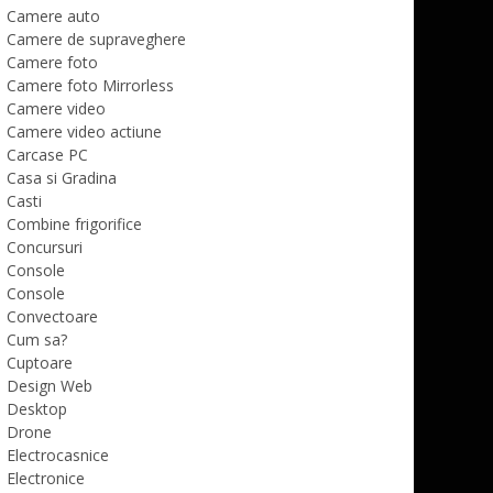
Camere auto
Camere de supraveghere
Camere foto
Camere foto Mirrorless
Camere video
Camere video actiune
Carcase PC
Casa si Gradina
Casti
Combine frigorifice
Concursuri
Console
Console
Convectoare
Cum sa?
Cuptoare
Design Web
Desktop
Drone
Electrocasnice
Electronice