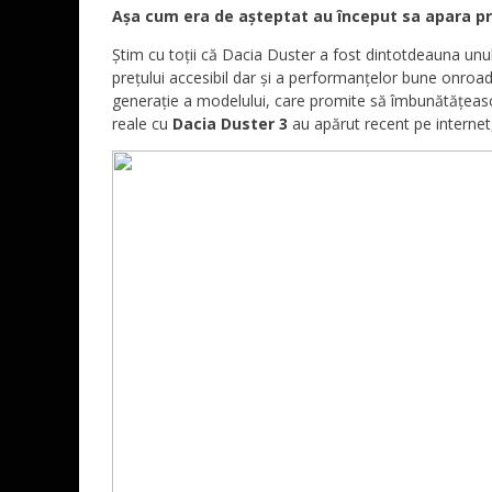
Așa cum era de așteptat au început sa apara pr
Știm cu toții că Dacia Duster a fost dintotdeauna unul
prețului accesibil dar și a performanțelor bune onroa
generație a modelului, care promite să îmbunătățeasc
reale cu
Dacia Duster 3
au apărut recent pe internet,