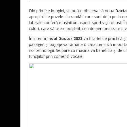
Din primele imagini, se poate observa că noua
Dacia
apropiat de pozele din randări care sunt deja pe interne
laterale conferă mașinii un aspect sportiv și robust. Î
culori, care să ofere posibilitatea de personalizare a v
În interior, n
oul Duster 2023
va fi la fel de practică 
pasageri și bagaje va rămâne o caracteristică importan
noi tehnologii. Se pare că mașina va beneficia și de u
funcțiilor prin comenzi vocale.