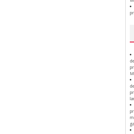
M
pr
de
pr
Mi
de
pr
la
pr
m
ga