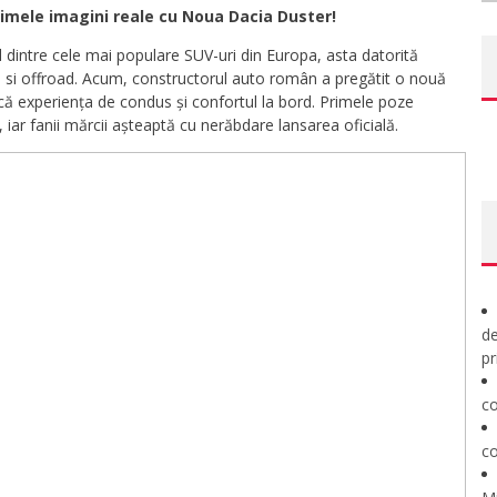
imele imagini reale cu Noua Dacia Duster!
 dintre cele mai populare SUV-uri din Europa, asta datorită
d si offroad. Acum, constructorul auto român a pregătit o nouă
ă experiența de condus și confortul la bord. Primele poze
 iar fanii mărcii așteaptă cu nerăbdare lansarea oficială.
de
pr
co
co