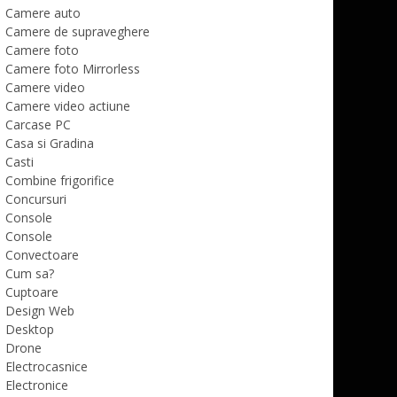
Camere auto
Camere de supraveghere
Camere foto
Camere foto Mirrorless
Camere video
Camere video actiune
Carcase PC
Casa si Gradina
Casti
Combine frigorifice
Concursuri
Console
Console
Convectoare
Cum sa?
Cuptoare
Design Web
Desktop
Drone
Electrocasnice
Electronice