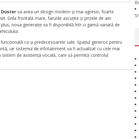
B
 Duster
va avea un design modern și mai agresiv, foarte
S
t. Grila frontală mare, farurile ascuțite și prizele de aer
n plus, noua generație va fi disponibilă într-o gamă variată de
ehiculului.
și funcțională ca și predecesoarele sale. Spațiul generos pentru
tă, iar sistemul de infotainment va fi actualizat cu cele mai
n sistem de asistență vocală, care să permită controlul