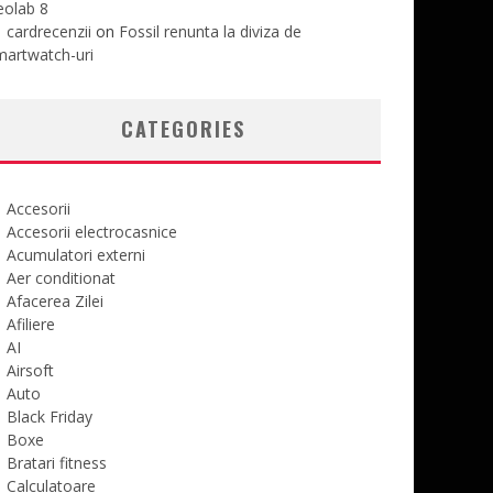
eolab 8
cardrecenzii
on
Fossil renunta la diviza de
martwatch-uri
CATEGORIES
Accesorii
Accesorii electrocasnice
Acumulatori externi
Aer conditionat
Afacerea Zilei
Afiliere
AI
Airsoft
Auto
Black Friday
Boxe
Bratari fitness
Calculatoare