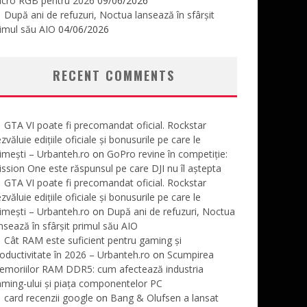
icro RGB pentru 2026
09/06/2026
După ani de refuzuri, Noctua lansează în sfârșit
imul său AIO
04/06/2026
RECENT COMMENTS
GTA VI poate fi precomandat oficial. Rockstar
zvăluie edițiile oficiale și bonusurile pe care le
imești – Urbanteh.ro
on
GoPro revine în competiție:
ssion One este răspunsul pe care DJI nu îl aștepta
GTA VI poate fi precomandat oficial. Rockstar
zvăluie edițiile oficiale și bonusurile pe care le
imești – Urbanteh.ro
on
După ani de refuzuri, Noctua
nsează în sfârșit primul său AIO
Cât RAM este suficient pentru gaming și
oductivitate în 2026 – Urbanteh.ro
on
Scumpirea
emoriilor RAM DDR5: cum afectează industria
ming-ului și piața componentelor PC
card recenzii google
on
Bang & Olufsen a lansat