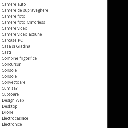
Camere auto
Camere de supraveghere
Camere foto
Camere foto Mirrorless
Camere video
Camere video actiune
Carcase PC
Casa si Gradina
Casti
Combine frigorifice
Concursuri
Console
Console
Convectoare
Cum sa?
Cuptoare
Design Web
Desktop
Drone
Electrocasnice
Electronice