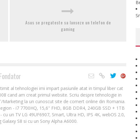
B
S
Asus se pregateste sa lanseze un telefon de
gaming
Fondator
it al tehnologiei imi impart pasiunile atat in timpul liber cat
2008 cand am creat primul website. Scriu despre tehnologie in
IT/Marketing la un cunoscut site de comert online din Romania.
Legion - i7 7700HQ, 15,6" FHD, 8GB DDR4, 240GB SSD + 1TB
- cu un TV LG 49UF6907, Smart, Ultra HD, IPS 4K, webOS 2.0,
 Galaxy S8 si cu un Sony Alpha A6000.