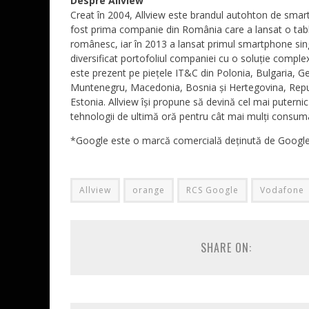
Despre Allview
Creat în 2004, Allview este brandul autohton de smart
fost prima companie din România care a lansat o tab
românesc, iar în 2013 a lansat primul smartphone sing
diversificat portofoliul companiei cu o soluție comple
este prezent pe piețele IT&C din Polonia, Bulgaria, 
Muntenegru, Macedonia, Bosnia și Hertegovina, Republi
Estonia. Allview își propune să devină cel mai putern
tehnologii de ultimă oră pentru cât mai mulți consum
*Google este o marcă comercială deținută de Google
Allview
orange
RCS Google
Vodafone
SHARE ON: