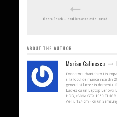
Opera Touch – noul browser este lansat
ABOUT THE AUTHOR
Marian Calinescu
Fondator urbanteh.ro Un impatim
si la locul de munca inca din 
general si lucrez in domeniul 
Lucrez cu un Laptop Lenovo 
HDD, nVidia GTX 1050 Ti 4GB 
Wi-Fi, 124 cm - cu un Samsung