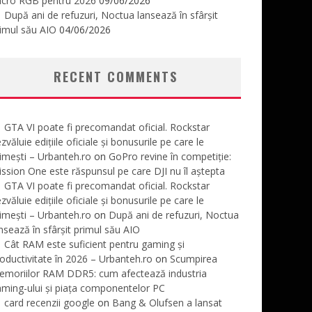
icro RGB pentru 2026
09/06/2026
După ani de refuzuri, Noctua lansează în sfârșit
imul său AIO
04/06/2026
RECENT COMMENTS
GTA VI poate fi precomandat oficial. Rockstar
zvăluie edițiile oficiale și bonusurile pe care le
imești – Urbanteh.ro
on
GoPro revine în competiție:
ssion One este răspunsul pe care DJI nu îl aștepta
GTA VI poate fi precomandat oficial. Rockstar
zvăluie edițiile oficiale și bonusurile pe care le
imești – Urbanteh.ro
on
După ani de refuzuri, Noctua
nsează în sfârșit primul său AIO
Cât RAM este suficient pentru gaming și
oductivitate în 2026 – Urbanteh.ro
on
Scumpirea
emoriilor RAM DDR5: cum afectează industria
ming-ului și piața componentelor PC
card recenzii google
on
Bang & Olufsen a lansat