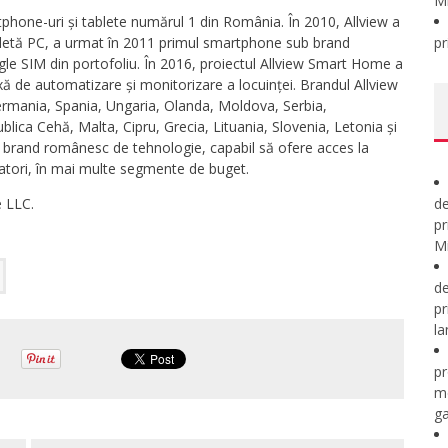
M
phone-uri și tablete numărul 1 din România. În 2010, Allview a
letă PC, a urmat în 2011 primul smartphone sub brand
pr
le SIM din portofoliu. În 2016, proiectul Allview Smart Home a
xă de automatizare și monitorizare a locuinței. Brandul Allview
Germania, Spania, Ungaria, Olanda, Moldova, Serbia,
ca Cehă, Malta, Cipru, Grecia, Lituania, Slovenia, Letonia și
ic brand românesc de tehnologie, capabil să ofere acces la
atori, în mai multe segmente de buget.
 LLC.
de
pr
Mi
de
pr
la
pr
m
ga