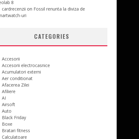
eolab 8
cardrecenzii
on
Fossil renunta la diviza de
martwatch-uri
CATEGORIES
Accesorii
Accesorii electrocasnice
Acumulatori externi
Aer conditionat
Afacerea Zilei
Afiliere
AI
Airsoft
Auto
Black Friday
Boxe
Bratari fitness
Calculatoare