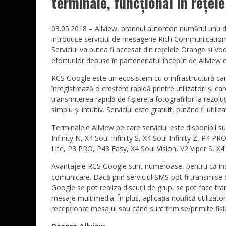
terminale, funcțional în rețel
03.05.2018 – Allview, brandul autohton numărul unu d
introduce serviciul de mesagerie Rich Communication 
Serviciul va putea fi accesat din rețelele Orange și V
eforturilor depuse în parteneriatul început de Allview
RCS Google este un ecosistem cu o infrastructură ca
înregistrează o creștere rapidă printre utilizatori și ca
transmiterea rapidă de fișiere,a fotografiilor la rezoluț
simplu și intuitiv. Serviciul este gratuit, putând fi util
Terminalele Allview pe care serviciul este disponibil sun
Infinity N, X4 Soul Infinity S, X4 Soul Infinity Z, P4 
Lite, P8 PRO, P43 Easy, X4 Soul Vision, V2 Viper S, X4 
Avantajele RCS Google sunt numeroase, pentru că indife
comunicare. Dacă prin serviciul SMS pot fi transmise doa
Google se pot realiza discuții de grup, se pot face tran
mesaje multimedia. În plus, aplicația notifică utilizato
recepționat mesajul sau când sunt trimise/primite fiși