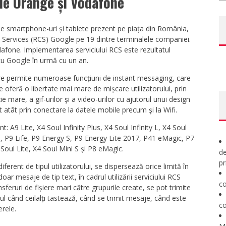
ele Orange și Vodafone
e smartphone-uri și tablete prezent pe piața din România,
Services (RCS) Google pe 19 dintre terminalele companiei.
odafone. Implementarea serviciului RCS este rezultatul
 cu Google în urmă cu un an.
re permite numeroase funcțiuni de instant messaging, care
re oferă o libertate mai mare de mișcare utilizatorului, prin
ie mare, a gif-urilor şi a video-urilor cu ajutorul unui design
izat atât prin conectare la datele mobile precum şi la Wifi.
t: A9 Lite, X4 Soul Infinity Plus, X4 Soul Infinity L, X4 Soul
PRO, P9 Life, P9 Energy S, P9 Energy Lite 2017, P41 eMagic, P7
Soul Lite, X4 Soul Mini S și P8 eMagic.
de
pr
rent de tipul utilizatorului, se dispersează orice limită în
r mesaje de tip text, în cadrul utilizării serviciului RCS
co
sferuri de fișiere mari către grupurile create, se pot trimite
rul când ceilalți tastează, când se trimit mesaje, când este
co
erele.