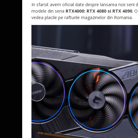
In sfarsit avem oficial date despre lansarea noii serii
modele din seria
RTX4000: RTX 4080 si RTX 4090
. 
vedea placile pe rafturile magazinelor din Romania.