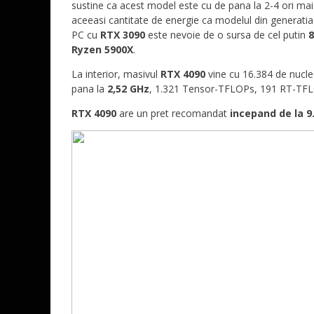
sustine ca acest model este cu de pana la 2-4 ori ma
aceeasi cantitate de energie ca modelul din generat
PC cu
RTX 3090
este nevoie de o sursa de cel putin
8
Ryzen 5900X
.
La interior, masivul
RTX 4090
vine cu 16.384 de nucl
pana la
2,52 GHz
, 1.321 Tensor-TFLOPs, 191 RT-TFL
RTX 4090
are un pret recomandat
incepand de la 9.