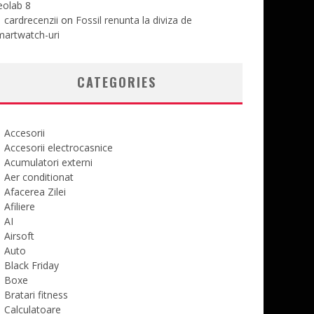
eolab 8
cardrecenzii
on
Fossil renunta la diviza de
martwatch-uri
CATEGORIES
Accesorii
Accesorii electrocasnice
Acumulatori externi
Aer conditionat
Afacerea Zilei
Afiliere
AI
Airsoft
Auto
Black Friday
Boxe
Bratari fitness
Calculatoare