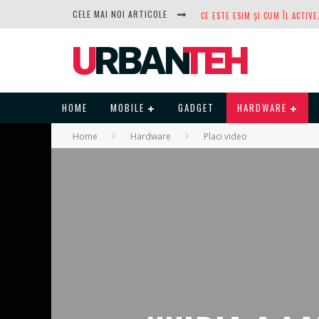
CELE MAI NOI ARTICOLE
DUPĂ ANI DE REFUZURI, NOCTUA
HOME
MOBILE
GADGET
HARDWARE
Home
Hardware
Placi video