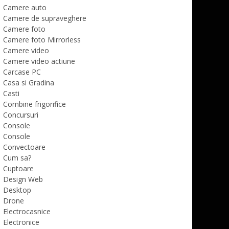
Camere auto
Camere de supraveghere
Camere foto
Camere foto Mirrorless
Camere video
Camere video actiune
Carcase PC
Casa si Gradina
Casti
Combine frigorifice
Concursuri
Console
Console
Convectoare
Cum sa?
Cuptoare
Design Web
Desktop
Drone
Electrocasnice
Electronice