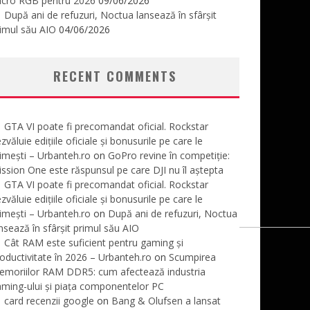
icro RGB pentru 2026
09/06/2026
După ani de refuzuri, Noctua lansează în sfârșit
imul său AIO
04/06/2026
RECENT COMMENTS
GTA VI poate fi precomandat oficial. Rockstar
zvăluie edițiile oficiale și bonusurile pe care le
imești – Urbanteh.ro
on
GoPro revine în competiție:
ssion One este răspunsul pe care DJI nu îl aștepta
GTA VI poate fi precomandat oficial. Rockstar
zvăluie edițiile oficiale și bonusurile pe care le
imești – Urbanteh.ro
on
După ani de refuzuri, Noctua
nsează în sfârșit primul său AIO
Cât RAM este suficient pentru gaming și
oductivitate în 2026 – Urbanteh.ro
on
Scumpirea
emoriilor RAM DDR5: cum afectează industria
ming-ului și piața componentelor PC
card recenzii google
on
Bang & Olufsen a lansat