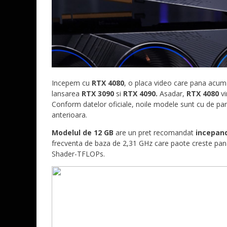
Incepem cu
RTX 4080
, o placa video care pana acum 
lansarea
RTX 3090
si
RTX 4090.
Asadar,
RTX 4080
v
Conform datelor oficiale, noile modele sunt cu de p
anterioara.
Modelul de 12 GB
are un pret recomandat
incepand
frecventa de baza de 2,31 GHz care paote creste pa
Shader-TFLOPs.