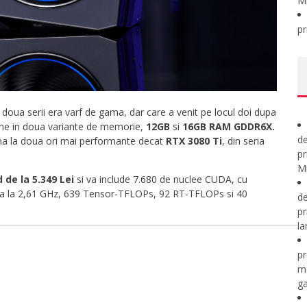
M
pr
doua serii era varf de gama, dar care a venit pe locul doi dupa
ine in doua variante de memorie,
12GB
si
16GB RAM GDDR6X.
de
ana la doua ori mai performante decat
RTX 3080 Ti
, din seria
pr
Mi
 de la 5.349 Lei
si va include 7.680 de nuclee CUDA, cu
na la 2,61 GHz, 639 Tensor-TFLOPs, 92 RT-TFLOPs si 40
de
pr
la
pr
m
ga