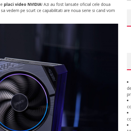
 de
placi video NVIDIA
! Azi au fost lansate oficial cele doua
O sa vedem pe scurt ce capabilitati are noua serie si cand vom
de
pr
co
co