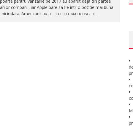
poarte pentru vanzarile pe 2017 au aparut deja din partea
rilor companii, iar Apple pare sa fie intr-o pozitie mai buna
 niciodata. Americanii au a
...
CITESTE MAI DEPARTE...
de
pr
co
co
M
pr