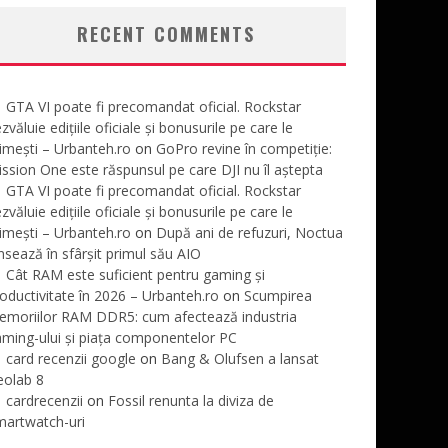
RECENT COMMENTS
GTA VI poate fi precomandat oficial. Rockstar
zvăluie edițiile oficiale și bonusurile pe care le
imești – Urbanteh.ro
on
GoPro revine în competiție:
ssion One este răspunsul pe care DJI nu îl aștepta
GTA VI poate fi precomandat oficial. Rockstar
zvăluie edițiile oficiale și bonusurile pe care le
imești – Urbanteh.ro
on
După ani de refuzuri, Noctua
nsează în sfârșit primul său AIO
Cât RAM este suficient pentru gaming și
oductivitate în 2026 – Urbanteh.ro
on
Scumpirea
emoriilor RAM DDR5: cum afectează industria
ming-ului și piața componentelor PC
card recenzii google
on
Bang & Olufsen a lansat
eolab 8
cardrecenzii
on
Fossil renunta la diviza de
martwatch-uri