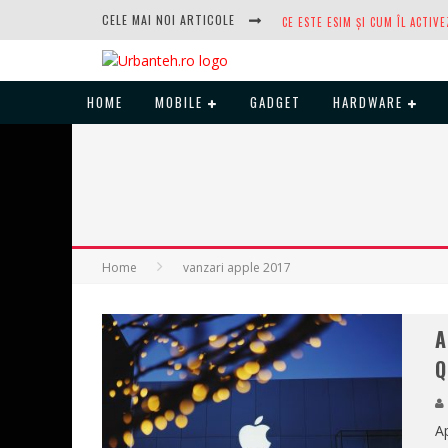
CELE MAI NOI ARTICOLE
HOME
MOBILE
GADGET
HARDWARE
DUPĂ ANI DE REFUZURI, NOCTUA
Home
vanzari apple 2017
A
Q
Ap