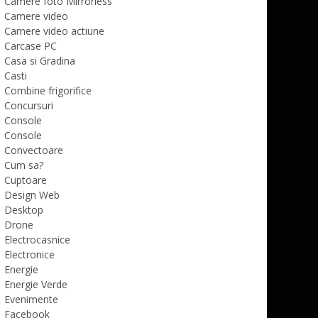
Camere foto Mirrorless
Camere video
Camere video actiune
Carcase PC
Casa si Gradina
Casti
Combine frigorifice
Concursuri
Console
Console
Convectoare
Cum sa?
Cuptoare
Design Web
Desktop
Drone
Electrocasnice
Electronice
Energie
Energie Verde
Evenimente
Facebook