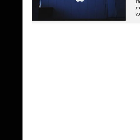
ra
ma
ca