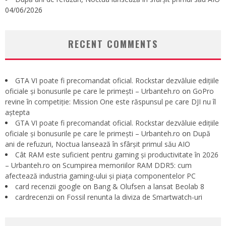
04/06/2026
RECENT COMMENTS
GTA VI poate fi precomandat oficial. Rockstar dezvăluie edițiile
oficiale și bonusurile pe care le primești – Urbanteh.ro
on
GoPro
revine în competiție: Mission One este răspunsul pe care DJI nu îl
aștepta
GTA VI poate fi precomandat oficial. Rockstar dezvăluie edițiile
oficiale și bonusurile pe care le primești – Urbanteh.ro
on
După
ani de refuzuri, Noctua lansează în sfârșit primul său AIO
Cât RAM este suficient pentru gaming și productivitate în 2026
– Urbanteh.ro
on
Scumpirea memoriilor RAM DDR5: cum
afectează industria gaming-ului și piața componentelor PC
card recenzii google
on
Bang & Olufsen a lansat Beolab 8
cardrecenzii
on
Fossil renunta la diviza de Smartwatch-uri