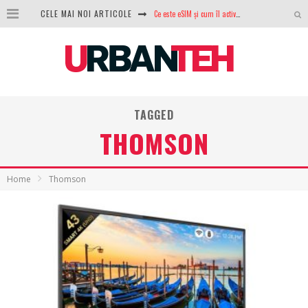
CELE MAI NOI ARTICOLE
100 GB de internet mobil gratuit de la Orange. Fără contract, fără acte și fără obligații
LG lansează televizoarele OLED evo, QNED evo și Micro RGB pentru 2026
După ani de refuzuri, Noctua lansează în sfârșit primul său AIO
GoPro revine în competiție: Mission One este răspunsul pe care DJI nu îl aștepta
TAGGED
THOMSON
Analiza producției fotovoltaice în România – cât produce un sistem solar pe timp de iarnă?
NVIDIA avertizează: memoria RAM și SSD-urile ar putea deveni și mai scumpe în perioada următoare
Home
Thomson
GTA VI poate fi precomandat oficial. Rockstar dezvăluie edițiile oficiale și bonusurile pe care le primești