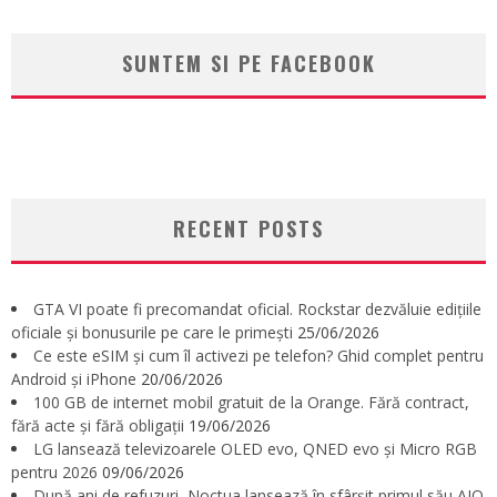
SUNTEM SI PE FACEBOOK
RECENT POSTS
GTA VI poate fi precomandat oficial. Rockstar dezvăluie edițiile
oficiale și bonusurile pe care le primești
25/06/2026
Ce este eSIM și cum îl activezi pe telefon? Ghid complet pentru
Android și iPhone
20/06/2026
100 GB de internet mobil gratuit de la Orange. Fără contract,
fără acte și fără obligații
19/06/2026
LG lansează televizoarele OLED evo, QNED evo și Micro RGB
pentru 2026
09/06/2026
După ani de refuzuri, Noctua lansează în sfârșit primul său AIO