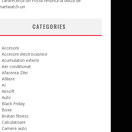
cardrecenzii
on
Fossil renunta la diviza de
martwatch-uri
CATEGORIES
Accesorii
Accesorii electrocasnice
Acumulatori externi
Aer conditionat
Afacerea Zilei
Afiliere
AI
Airsoft
Auto
Black Friday
Boxe
Bratari fitness
Calculatoare
Camere auto