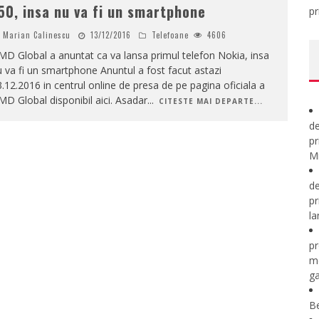
50, insa nu va fi un smartphone
pr
Marian Calinescu
13/12/2016
Telefoane
4606
D Global a anuntat ca va lansa primul telefon Nokia, insa
 va fi un smartphone Anuntul a fost facut astazi
.12.2016 in centrul online de presa de pe pagina oficiala a
D Global disponibil aici. Asadar
...
CITESTE MAI DEPARTE...
de
pr
Mi
de
pr
la
pr
m
ga
B