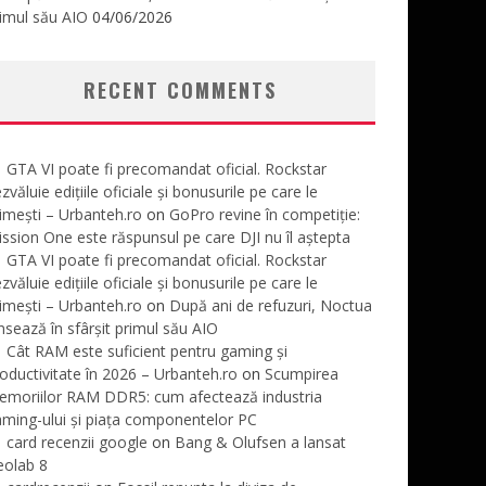
imul său AIO
04/06/2026
RECENT COMMENTS
GTA VI poate fi precomandat oficial. Rockstar
zvăluie edițiile oficiale și bonusurile pe care le
imești – Urbanteh.ro
on
GoPro revine în competiție:
ssion One este răspunsul pe care DJI nu îl aștepta
GTA VI poate fi precomandat oficial. Rockstar
zvăluie edițiile oficiale și bonusurile pe care le
imești – Urbanteh.ro
on
După ani de refuzuri, Noctua
nsează în sfârșit primul său AIO
Cât RAM este suficient pentru gaming și
oductivitate în 2026 – Urbanteh.ro
on
Scumpirea
emoriilor RAM DDR5: cum afectează industria
ming-ului și piața componentelor PC
card recenzii google
on
Bang & Olufsen a lansat
eolab 8