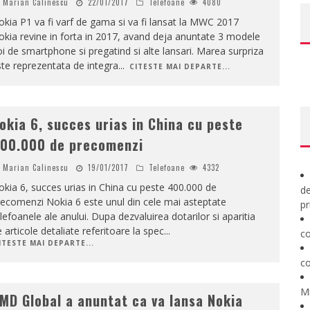
Marian Calinescu
22/01/2017
Telefoane
4080
kia P1 va fi varf de gama si va fi lansat la MWC 2017
kia revine in forta in 2017, avand deja anuntate 3 modele
i de smartphone si pregatind si alte lansari. Marea surpriza
te reprezentata de integra
...
CITESTE MAI DEPARTE...
okia 6, succes urias in China cu peste
00.000 de precomenzi
Marian Calinescu
19/01/2017
Telefoane
4332
kia 6, succes urias in China cu peste 400.000 de
de
ecomenzi Nokia 6 este unul din cele mai asteptate
pr
lefoanele ale anului. Dupa dezvaluirea dotarilor si aparitia
 articole detaliate referitoare la spec
...
co
ITESTE MAI DEPARTE...
co
M
MD Global a anuntat ca va lansa Nokia