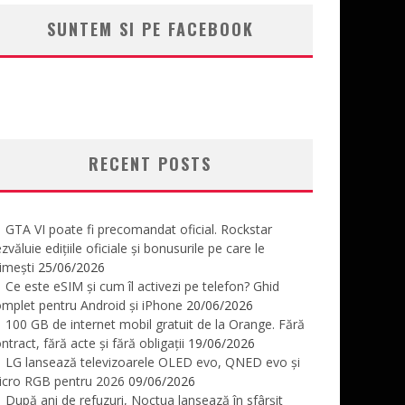
SUNTEM SI PE FACEBOOK
RECENT POSTS
GTA VI poate fi precomandat oficial. Rockstar
zvăluie edițiile oficiale și bonusurile pe care le
imești
25/06/2026
Ce este eSIM și cum îl activezi pe telefon? Ghid
mplet pentru Android și iPhone
20/06/2026
100 GB de internet mobil gratuit de la Orange. Fără
ntract, fără acte și fără obligații
19/06/2026
LG lansează televizoarele OLED evo, QNED evo și
icro RGB pentru 2026
09/06/2026
După ani de refuzuri, Noctua lansează în sfârșit