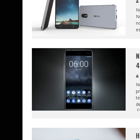
No
No
no
es
N
4
No
pr
te
de
C
H