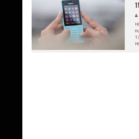
1
HM
nu
13
HM