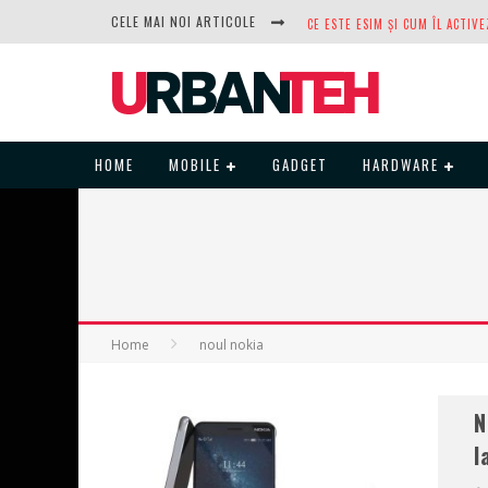
CELE MAI NOI ARTICOLE
DUPĂ ANI DE REFUZURI, NOCTUA
HOME
MOBILE
GADGET
HARDWARE
Home
noul nokia
N
l