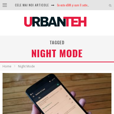
CELE MAI NOI ARTICOLE
Ce este eSIM și cum îl activezi pe telefon? Ghid complet pentru Android și iPhone
100 GB de internet mobil gratuit de la Orange. Fără contract, fără acte și fără obligații
LG lansează televizoarele OLED evo, QNED evo și Micro RGB pentru 2026
După ani de refuzuri, Noctua lansează în sfârșit primul său AIO
TAGGED
GoPro revine în competiție: Mission One este răspunsul pe care DJI nu îl aștepta
NIGHT MODE
Analiza producției fotovoltaice în România – cât produce un sistem solar pe timp de iarnă?
NVIDIA avertizează: memoria RAM și SSD-urile ar putea deveni și mai scumpe în perioada următoare
Home
Night Mode
GTA VI poate fi precomandat oficial. Rockstar dezvăluie edițiile oficiale și bonusurile pe care le primești