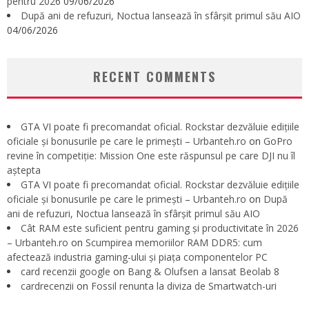
pentru 2026
09/06/2026
După ani de refuzuri, Noctua lansează în sfârșit primul său AIO
04/06/2026
RECENT COMMENTS
GTA VI poate fi precomandat oficial. Rockstar dezvăluie edițiile
oficiale și bonusurile pe care le primești – Urbanteh.ro
on
GoPro
revine în competiție: Mission One este răspunsul pe care DJI nu îl
aștepta
GTA VI poate fi precomandat oficial. Rockstar dezvăluie edițiile
oficiale și bonusurile pe care le primești – Urbanteh.ro
on
După
ani de refuzuri, Noctua lansează în sfârșit primul său AIO
Cât RAM este suficient pentru gaming și productivitate în 2026
– Urbanteh.ro
on
Scumpirea memoriilor RAM DDR5: cum
afectează industria gaming-ului și piața componentelor PC
card recenzii google
on
Bang & Olufsen a lansat Beolab 8
cardrecenzii
on
Fossil renunta la diviza de Smartwatch-uri