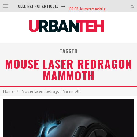
CELE MAI NOI ARTICOLE
100 GB de internet mobil gratuit de la Orange. Fără contract, fără acte și fără obligații
LG lansează televizoarele OLED evo, QNED evo și Micro RGB pentru 2026
După ani de refuzuri, Noctua lansează în sfârșit primul său AIO
GoPro revine în competiție: Mission One este răspunsul pe care DJI nu îl aștepta
TAGGED
Analiza producției fotovoltaice în România – cât produce un sistem solar pe timp de iarnă?
MOUSE LASER REDRAGON
NVIDIA avertizează: memoria RAM și SSD-urile ar putea deveni și mai scumpe în perioada următoare
MAMMOTH
GTA VI poate fi precomandat oficial. Rockstar dezvăluie edițiile oficiale și bonusurile pe care le primești
Home
Mouse Laser Redragon Mammoth
Ce este eSIM și cum îl activezi pe telefon? Ghid complet pentru Android și iPhone