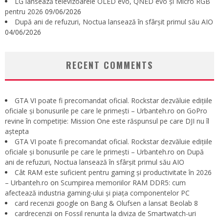
LG lansează televizoarele OLED evo, QNED evo și Micro RGB
pentru 2026
09/06/2026
După ani de refuzuri, Noctua lansează în sfârșit primul său AIO
04/06/2026
RECENT COMMENTS
GTA VI poate fi precomandat oficial. Rockstar dezvăluie edițiile
oficiale și bonusurile pe care le primești – Urbanteh.ro
on
GoPro
revine în competiție: Mission One este răspunsul pe care DJI nu îl
aștepta
GTA VI poate fi precomandat oficial. Rockstar dezvăluie edițiile
oficiale și bonusurile pe care le primești – Urbanteh.ro
on
După
ani de refuzuri, Noctua lansează în sfârșit primul său AIO
Cât RAM este suficient pentru gaming și productivitate în 2026
– Urbanteh.ro
on
Scumpirea memoriilor RAM DDR5: cum
afectează industria gaming-ului și piața componentelor PC
card recenzii google
on
Bang & Olufsen a lansat Beolab 8
cardrecenzii
on
Fossil renunta la diviza de Smartwatch-uri