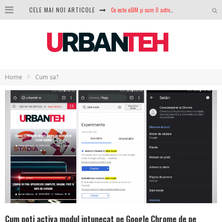
CELE MAI NOI ARTICOLE
100 GB de internet mobil gratuit de la Orange. Fără contract, fără acte și fără obligații
LG lansează televizoarele OLED evo, QNED evo și Micro RGB pentru 2026
După ani de refuzuri, Noctua lansează în sfârșit primul său AIO
GoPro revine în competiție: Mission One este răspunsul pe care DJI nu îl aștepta
Home
Cum sa?
Analiza producției fotovoltaice în România – cât produce un sistem solar pe timp de iarnă?
NVIDIA avertizează: memoria RAM și SSD-urile ar putea deveni și mai scumpe în perioada următoare
GTA VI poate fi precomandat oficial. Rockstar dezvăluie edițiile oficiale și bonusurile pe care le primești
Cum poti activa modul intunecat pe Google Chrome de pe