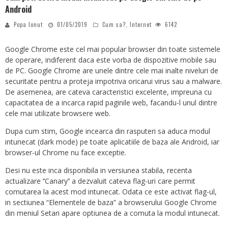
Android
Popa Ionut
01/05/2019
Cum sa?
,
Internet
6142
Google Chrome este cel mai popular browser din toate sistemele
de operare, indiferent daca este vorba de dispozitive mobile sau
de PC. Google Chrome are unele dintre cele mai inalte niveluri de
securitate pentru a proteja impotriva oricarui virus sau a malware.
De asemenea, are cateva caracteristici excelente, impreuna cu
capacitatea de a incarca rapid paginile web, facandu-l unul dintre
cele mai utilizate browsere web.
Dupa cum stim, Google incearca din rasputeri sa aduca modul
intunecat (dark mode) pe toate aplicatiile de baza ale Android, iar
browser-ul Chrome nu face exceptie.
Desi nu este inca disponibila in versiunea stabila, recenta
actualizare ‘’Canary’’ a dezvaluit cateva flag-uri care permit
comutarea la acest mod intunecat. Odata ce este activat flag-ul,
in sectiunea “Elementele de baza” a browserului Google Chrome
din meniul Setari apare optiunea de a comuta la modul intunecat.