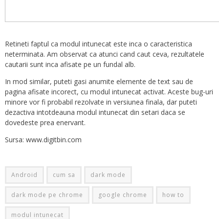
Retineti faptul ca modul intunecat este inca o caracteristica
neterminata. Am observat ca atunci cand caut ceva, rezultatele
cautarii sunt inca afisate pe un fundal alb.
In mod similar, puteti gasi anumite elemente de text sau de
pagina afisate incorect, cu modul intunecat activat. Aceste bug-uri
minore vor fi probabil rezolvate in versiunea finala, dar puteti
dezactiva intotdeauna modul intunecat din setari daca se
dovedeste prea enervant.
Sursa: www.digitbin.com
Android
cum sa
dark mode
dark mode pe chrome
google chrome
how to
modul intunecat