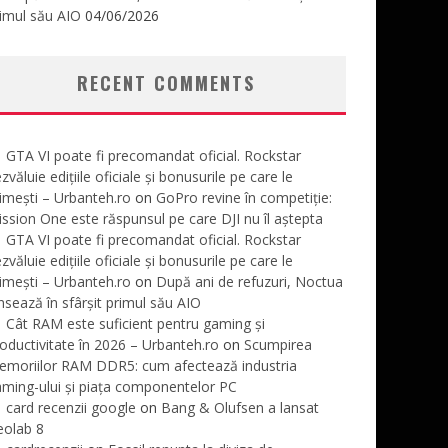
imul său AIO
04/06/2026
RECENT COMMENTS
GTA VI poate fi precomandat oficial. Rockstar
zvăluie edițiile oficiale și bonusurile pe care le
imești – Urbanteh.ro
on
GoPro revine în competiție:
ssion One este răspunsul pe care DJI nu îl aștepta
GTA VI poate fi precomandat oficial. Rockstar
zvăluie edițiile oficiale și bonusurile pe care le
imești – Urbanteh.ro
on
După ani de refuzuri, Noctua
nsează în sfârșit primul său AIO
Cât RAM este suficient pentru gaming și
oductivitate în 2026 – Urbanteh.ro
on
Scumpirea
emoriilor RAM DDR5: cum afectează industria
ming-ului și piața componentelor PC
card recenzii google
on
Bang & Olufsen a lansat
eolab 8