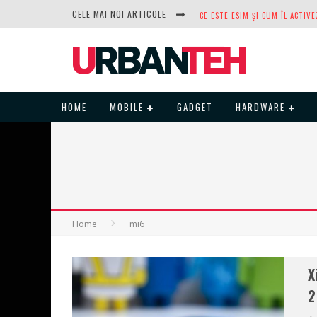
CELE MAI NOI ARTICOLE
DUPĂ ANI DE REFUZURI, NOCTUA
HOME
MOBILE
GADGET
HARDWARE
Home
mi6
X
2