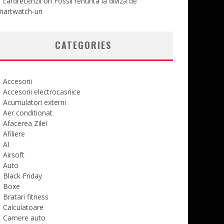
cardrecenzii
on
Fossil renunta la diviza de
martwatch-uri
CATEGORIES
Accesorii
Accesorii electrocasnice
Acumulatori externi
Aer conditionat
Afacerea Zilei
Afiliere
AI
Airsoft
Auto
Black Friday
Boxe
Bratari fitness
Calculatoare
Camere auto