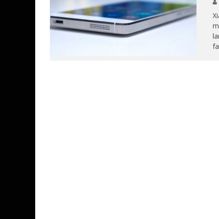
Xi
mo
la
fa