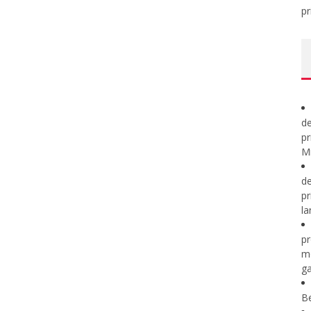
pr
de
pr
Mi
de
pr
la
pr
m
ga
B