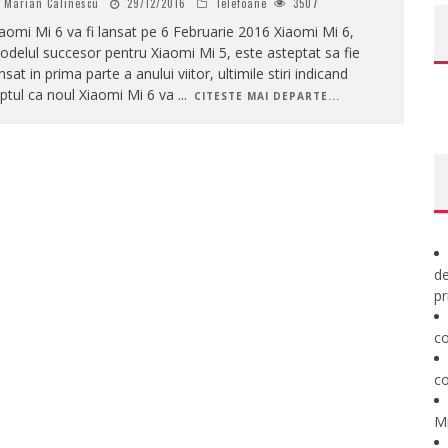
Marian Calinescu
29/12/2016
Telefoane
3507
aomi Mi 6 va fi lansat pe 6 Februarie 2016 Xiaomi Mi 6,
delul succesor pentru Xiaomi Mi 5, este asteptat sa fie
nsat in prima parte a anului viitor, ultimile stiri indicand
ptul ca noul Xiaomi Mi 6 va
...
CITESTE MAI DEPARTE...
de
pr
co
co
M