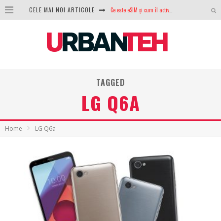
CELE MAI NOI ARTICOLE
Ce este eSIM și cum îl activezi pe telefon? Ghid complet pentru Android și iPhone
100 GB de internet mobil gratuit de la Orange. Fără contract, fără acte și fără obligații
LG lansează televizoarele OLED evo, QNED evo și Micro RGB pentru 2026
După ani de refuzuri, Noctua lansează în sfârșit primul său AIO
TAGGED
GoPro revine în competiție: Mission One este răspunsul pe care DJI nu îl aștepta
LG Q6A
Analiza producției fotovoltaice în România – cât produce un sistem solar pe timp de iarnă?
NVIDIA avertizează: memoria RAM și SSD-urile ar putea deveni și mai scumpe în perioada următoare
Home
LG Q6a
GTA VI poate fi precomandat oficial. Rockstar dezvăluie edițiile oficiale și bonusurile pe care le primești