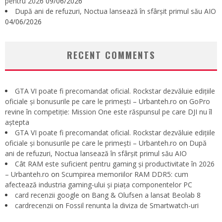
pentru 2026
09/06/2026
După ani de refuzuri, Noctua lansează în sfârșit primul său AIO
04/06/2026
RECENT COMMENTS
GTA VI poate fi precomandat oficial. Rockstar dezvăluie edițiile
oficiale și bonusurile pe care le primești – Urbanteh.ro
on
GoPro
revine în competiție: Mission One este răspunsul pe care DJI nu îl
aștepta
GTA VI poate fi precomandat oficial. Rockstar dezvăluie edițiile
oficiale și bonusurile pe care le primești – Urbanteh.ro
on
După
ani de refuzuri, Noctua lansează în sfârșit primul său AIO
Cât RAM este suficient pentru gaming și productivitate în 2026
– Urbanteh.ro
on
Scumpirea memoriilor RAM DDR5: cum
afectează industria gaming-ului și piața componentelor PC
card recenzii google
on
Bang & Olufsen a lansat Beolab 8
cardrecenzii
on
Fossil renunta la diviza de Smartwatch-uri