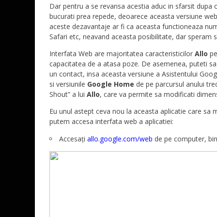
Dar pentru a se revansa acestia aduc in sfarsit dupa o
bucurati prea repede, deoarece aceasta versiune web a
aceste dezavantaje ar fi ca aceasta functioneaza nu
Safari etc, neavand aceasta posibilitate, dar speram s
Interfata Web are majoritatea caracteristicilor
Allo
pe 
capacitatea de a atasa poze. De asemenea, puteti sa t
un contact, insa aceasta versiune a Asistentului Goog
si versiunile
Google Home
de pe parcursul anului tr
Shout” a lui
Allo
, care va permite sa modificati dimens
Eu unul astept ceva nou la aceasta aplicatie care sa
putem accesa interfata web a aplicatiei:
Accesați
allo.google.com/web
de pe computer, bin