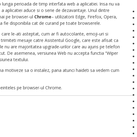
 lunga perioada de timp interfata web a aplicatiei. Insa nu va
 aplicatiei aduce si o serie de dezavantaje. Unul dintre
mai pe browser-ul
Chrome
– utilizatorii Edge, Firefox, Opera,
a fie disponibila cat de curand pe toate browserele.
care le-ati asteptat, cum ar fi autocolante, emoji-uri si
rimiteti mesaje catre Asistentul Google, care este afisat ca
le nu are majoritatea upgrade-urilor care au ajuns pe telefon
ecut. De asemenea, versiunea Web nu accepta functia “Wiper
iunea textului.
 ma motiveze sa o instalez, pana atunci haideti sa vedem cum
einteles pe browser-ul Chrome.