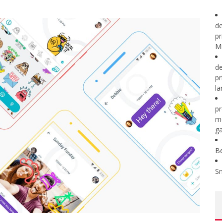
de
pr
Mi
de
pr
la
pr
m
ga
B
S