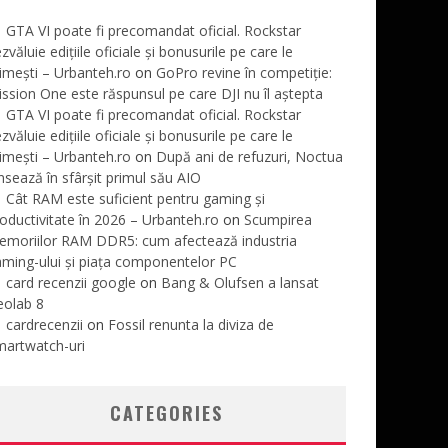
GTA VI poate fi precomandat oficial. Rockstar
zvăluie edițiile oficiale și bonusurile pe care le
imești – Urbanteh.ro
on
GoPro revine în competiție:
ssion One este răspunsul pe care DJI nu îl aștepta
GTA VI poate fi precomandat oficial. Rockstar
zvăluie edițiile oficiale și bonusurile pe care le
imești – Urbanteh.ro
on
După ani de refuzuri, Noctua
nsează în sfârșit primul său AIO
Cât RAM este suficient pentru gaming și
oductivitate în 2026 – Urbanteh.ro
on
Scumpirea
emoriilor RAM DDR5: cum afectează industria
ming-ului și piața componentelor PC
card recenzii google
on
Bang & Olufsen a lansat
eolab 8
cardrecenzii
on
Fossil renunta la diviza de
martwatch-uri
CATEGORIES