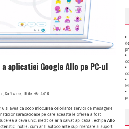
de
pr
co
a aplicatiei Google Allo pe PC-ul
co
M
ps
,
Software
,
Utile
4416
pr
6 si avea ca scop inlocuirea celorlante servicii de mesagerie
sticilor saracacioase pe care aceasta le oferea a fost
ducerea a ceva unic, inedit ce ar fi salvat aplicatia , echipa
Allo
cteristici inutile, cum ar fi autocolante suplimentare si suport