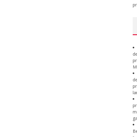
pr
de
pr
Mi
de
pr
la
pr
m
ga
B