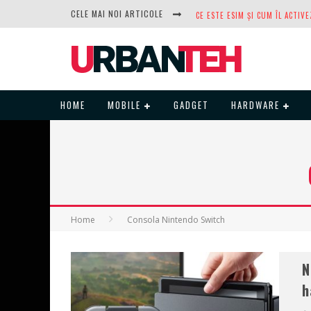
CELE MAI NOI ARTICOLE
DUPĂ ANI DE REFUZURI, NOCTUA
HOME
MOBILE
GADGET
HARDWARE
Home
Consola Nintendo Switch
N
h