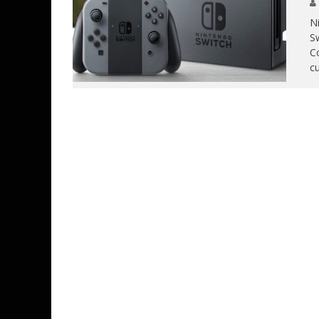
Ni
Sw
Co
cu