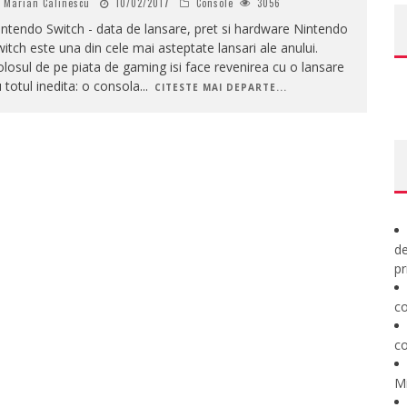
Marian Calinescu
10/02/2017
Console
3056
ntendo Switch - data de lansare, pret si hardware Nintendo
itch este una din cele mai asteptate lansari ale anului.
losul de pe piata de gaming isi face revenirea cu o lansare
 totul inedita: o consola
...
CITESTE MAI DEPARTE...
de
pr
co
co
M