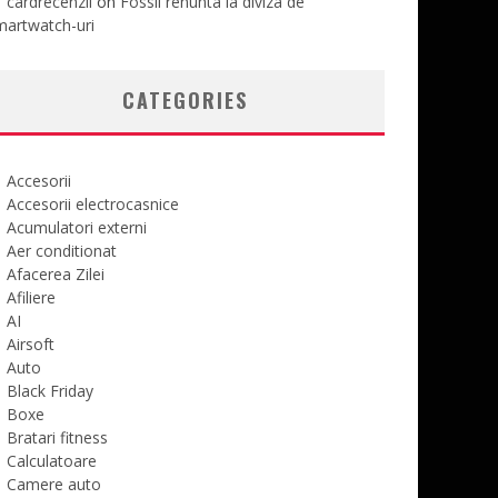
cardrecenzii
on
Fossil renunta la diviza de
martwatch-uri
CATEGORIES
Accesorii
Accesorii electrocasnice
Acumulatori externi
Aer conditionat
Afacerea Zilei
Afiliere
AI
Airsoft
Auto
Black Friday
Boxe
Bratari fitness
Calculatoare
Camere auto