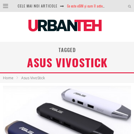
Ce este eSIM și cum îl activezi pe telefon? Ghid complet pentru Android și iPhone
CELE MAI NOI ARTICOLE
100 GB de internet mobil gratuit de la Orange. Fără contract, fără acte și fără obligații
LG lansează televizoarele OLED evo, QNED evo și Micro RGB pentru 2026
După ani de refuzuri, Noctua lansează în sfârșit primul său AIO
TAGGED
GoPro revine în competiție: Mission One este răspunsul pe care DJI nu îl aștepta
ASUS VIVOSTICK
Analiza producției fotovoltaice în România – cât produce un sistem solar pe timp de iarnă?
NVIDIA avertizează: memoria RAM și SSD-urile ar putea deveni și mai scumpe în perioada următoare
Home
Asus VivoStick
GTA VI poate fi precomandat oficial. Rockstar dezvăluie edițiile oficiale și bonusurile pe care le primești