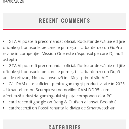
04/06/2026
RECENT COMMENTS
GTA VI poate fi precomandat oficial. Rockstar dezvăluie edițiile
oficiale și bonusurile pe care le primești – Urbanteh.ro
on
GoPro
revine în competiție: Mission One este răspunsul pe care DJI nu îl
aștepta
GTA VI poate fi precomandat oficial. Rockstar dezvăluie edițiile
oficiale și bonusurile pe care le primești – Urbanteh.ro
on
După
ani de refuzuri, Noctua lansează în sfârșit primul său AIO
Cât RAM este suficient pentru gaming și productivitate în 2026
– Urbanteh.ro
on
Scumpirea memoriilor RAM DDR5: cum
afectează industria gaming-ului și piața componentelor PC
card recenzii google
on
Bang & Olufsen a lansat Beolab 8
cardrecenzii
on
Fossil renunta la diviza de Smartwatch-uri
CATEGORIES