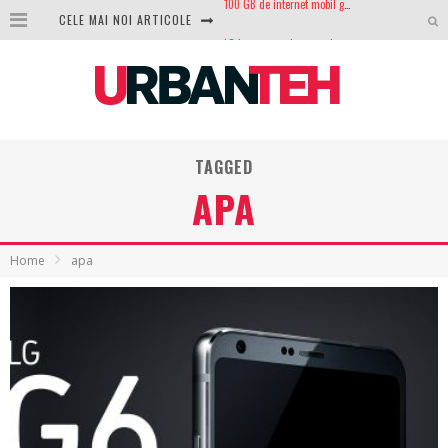
CELE MAI NOI ARTICOLE
LG lansează televizoarele OLED evo, QNED evo și Micro RGB pentru 2026
După ani de refuzuri, Noctua lansează în sfârșit primul său AIO
GoPro revine în competiție: Mission One este răspunsul pe care DJI nu îl aștepta
Analiza producției fotovoltaice în România – cât produce un sistem solar pe timp de iarnă?
TAGGED
NVIDIA avertizează: memoria RAM și SSD-urile ar putea deveni și mai scumpe în perioada următoare
APA
GTA VI poate fi precomandat oficial. Rockstar dezvăluie edițiile oficiale și bonusurile pe care le primești
Ce este eSIM și cum îl activezi pe telefon? Ghid complet pentru Android și iPhone
Home
apa
100 GB de internet mobil gratuit de la Orange. Fără contract, fără acte și fără obligații