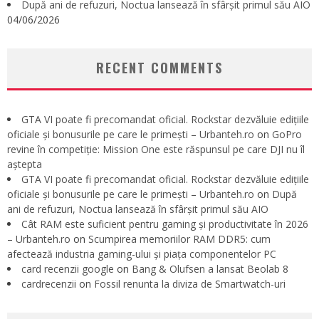
După ani de refuzuri, Noctua lansează în sfârșit primul său AIO
04/06/2026
RECENT COMMENTS
GTA VI poate fi precomandat oficial. Rockstar dezvăluie edițiile
oficiale și bonusurile pe care le primești – Urbanteh.ro
on
GoPro
revine în competiție: Mission One este răspunsul pe care DJI nu îl
aștepta
GTA VI poate fi precomandat oficial. Rockstar dezvăluie edițiile
oficiale și bonusurile pe care le primești – Urbanteh.ro
on
După
ani de refuzuri, Noctua lansează în sfârșit primul său AIO
Cât RAM este suficient pentru gaming și productivitate în 2026
– Urbanteh.ro
on
Scumpirea memoriilor RAM DDR5: cum
afectează industria gaming-ului și piața componentelor PC
card recenzii google
on
Bang & Olufsen a lansat Beolab 8
cardrecenzii
on
Fossil renunta la diviza de Smartwatch-uri