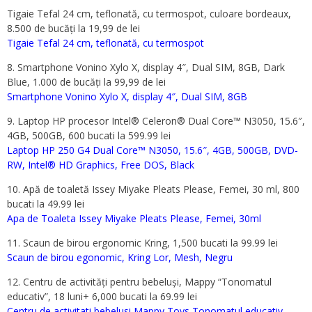
Tigaie Tefal 24 cm, teflonată, cu termospot, culoare bordeaux,
8.500 de bucăți la 19,99 de lei
Tigaie Tefal 24 cm, teflonată, cu termospot
8. Smartphone Vonino Xylo X, display 4″, Dual SIM, 8GB, Dark
Blue, 1.000 de bucăți la 99,99 de lei
Smartphone Vonino Xylo X, display 4″, Dual SIM, 8GB
9. Laptop HP procesor Intel® Celeron® Dual Core™ N3050, 15.6″,
4GB, 500GB, 600 bucati la 599.99 lei
Laptop HP 250 G4 Dual Core™ N3050, 15.6″, 4GB, 500GB, DVD-
RW, Intel® HD Graphics, Free DOS, Black
10. Apă de toaletă Issey Miyake Pleats Please, Femei, 30 ml, 800
bucati la 49.99 lei
Apa de Toaleta Issey Miyake Pleats Please, Femei, 30ml
11. Scaun de birou ergonomic Kring, 1,500 bucati la 99.99 lei
Scaun de birou egonomic, Kring Lor, Mesh, Negru
12. Centru de activități pentru bebeluși, Mappy “Tonomatul
educativ”, 18 luni+ 6,000 bucati la 69.99 lei
Centru de activitati bebelusi Mappy Toys Tonomatul educativ