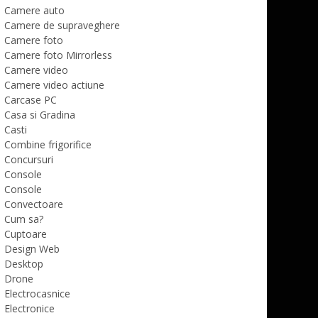
Camere auto
Camere de supraveghere
Camere foto
Camere foto Mirrorless
Camere video
Camere video actiune
Carcase PC
Casa si Gradina
Casti
Combine frigorifice
Concursuri
Console
Console
Convectoare
Cum sa?
Cuptoare
Design Web
Desktop
Drone
Electrocasnice
Electronice