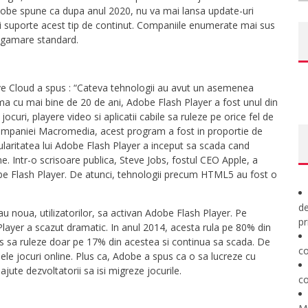
Adobe spune ca dupa anul 2020, nu va mai lansa update-uri
ai suporte acest tip de continut. Companiile enumerate mai sus
rogamare standard.
ve Cloud a spus : “Cateva tehnologii au avut un asemenea
urma cu mai bine de 20 de ani, Adobe Flash Player a fost unul din
ocuri, playere video si aplicatii cabile sa ruleze pe orice fel de
ompaniei Macromedia, acest program a fost in proportie de
ularitatea lui Adobe Flash Player a inceput sa scada cand
. Intr-o scrisoare publica, Steve Jobs, fostul CEO Apple, a
Adobe Flash Player. De atunci, tehnologii precum HTML5 au fost o
de
u noua, utilizatorilor, sa activan Adobe Flash Player. Pe
pr
ayer a scazut dramatic. In anul 2014, acesta rula pe 80% din
juns sa ruleze doar pe 17% din acestea si continua sa scada. De
co
le jocuri online. Plus ca, Adobe a spus ca o sa lucreze cu
ute dezvoltatorii sa isi migreze jocurile.
co