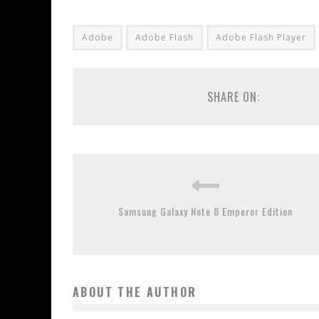
Adobe
Adobe Flash
Adobe Flash Player
SHARE ON:
Samsung Galaxy Note 8 Emperor Edition
ABOUT THE AUTHOR