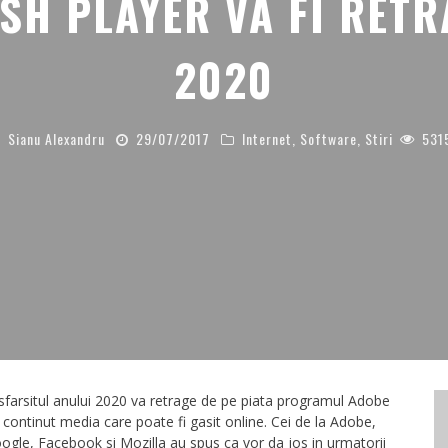
SH PLAYER VA FI RETR
2020
Sianu Alexandru
29/07/2017
Internet
,
Software
,
Stiri
531
farsitul anului 2020 va retrage de pe piata programul Adobe
ontinut media care poate fi gasit online. Cei de la Adobe,
ogle, Facebook si Mozilla au spus ca vor da jos in urmatorii