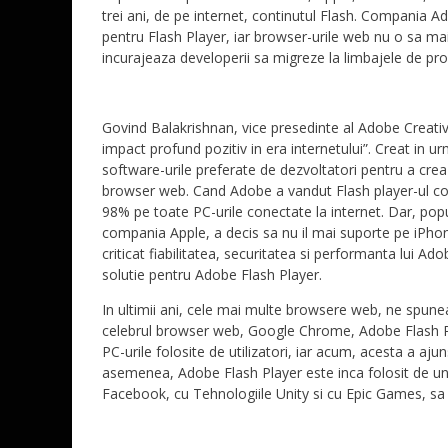
trei ani, de pe internet, continutul Flash. Compania 
pentru Flash Player, iar browser-urile web nu o sa m
incurajeaza developerii sa migreze la limbajele de p
Govind Balakrishnan, vice presedinte al Adobe Creati
impact profund pozitiv in era internetului”. Creat in 
software-urile preferate de dezvoltatori pentru a crea j
browser web. Cand Adobe a vandut Flash player-ul c
98% pe toate PC-urile conectate la internet. Dar, pop
compania Apple, a decis sa nu il mai suporte pe iPhone
criticat fiabilitatea, securitatea si performanta lui 
solutie pentru Adobe Flash Player.
In ultimii ani, cele mai multe browsere web, ne spunea
celebrul browser web, Google Chrome, Adobe Flash Pl
PC-urile folosite de utilizatori, iar acum, acesta a a
asemenea, Adobe Flash Player este inca folosit de une
Facebook, cu Tehnologiile Unity si cu Epic Games, sa aj