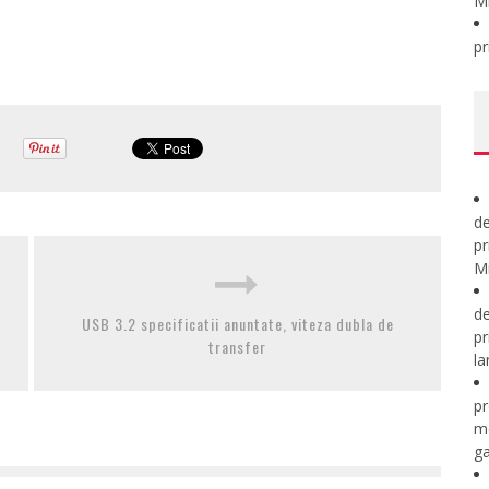
M
pr
de
pr
Mi
de
USB 3.2 specificatii anuntate, viteza dubla de
pr
transfer
la
pr
m
ga