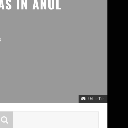
AS IN ANUL
5
UrbanTeh