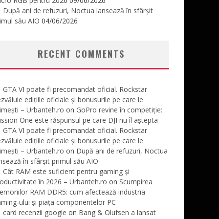
icro RGB pentru 2026
09/06/2026
După ani de refuzuri, Noctua lansează în sfârșit
imul său AIO
04/06/2026
RECENT COMMENTS
GTA VI poate fi precomandat oficial. Rockstar
zvăluie edițiile oficiale și bonusurile pe care le
imești – Urbanteh.ro
on
GoPro revine în competiție:
ssion One este răspunsul pe care DJI nu îl aștepta
GTA VI poate fi precomandat oficial. Rockstar
zvăluie edițiile oficiale și bonusurile pe care le
imești – Urbanteh.ro
on
După ani de refuzuri, Noctua
nsează în sfârșit primul său AIO
Cât RAM este suficient pentru gaming și
oductivitate în 2026 – Urbanteh.ro
on
Scumpirea
emoriilor RAM DDR5: cum afectează industria
ming-ului și piața componentelor PC
card recenzii google
on
Bang & Olufsen a lansat