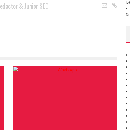
B
edactor & Junior SEO
S