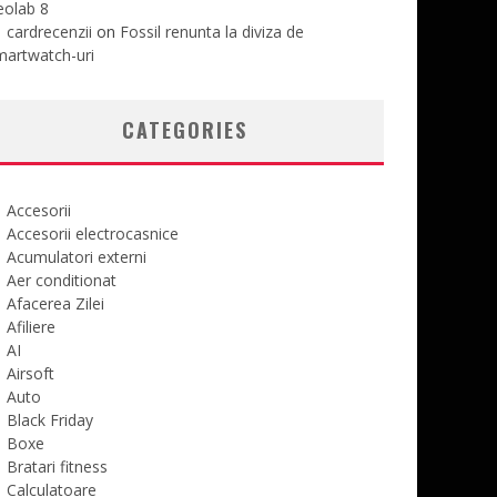
eolab 8
cardrecenzii
on
Fossil renunta la diviza de
martwatch-uri
CATEGORIES
Accesorii
Accesorii electrocasnice
Acumulatori externi
Aer conditionat
Afacerea Zilei
Afiliere
AI
Airsoft
Auto
Black Friday
Boxe
Bratari fitness
Calculatoare