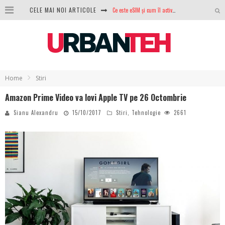
Ce este eSIM și cum îl activezi pe telefon? Ghid complet pentru Android și iPhone
CELE MAI NOI ARTICOLE
100 GB de internet mobil gratuit de la Orange. Fără contract, fără acte și fără obligații
LG lansează televizoarele OLED evo, QNED evo și Micro RGB pentru 2026
După ani de refuzuri, Noctua lansează în sfârșit primul său AIO
Home
Stiri
GoPro revine în competiție: Mission One este răspunsul pe care DJI nu îl aștepta
Amazon Prime Video va lovi Apple TV pe 26 Octombrie
Analiza producției fotovoltaice în România – cât produce un sistem solar pe timp de iarnă?
Sianu Alexandru
15/10/2017
Stiri
,
Tehnologie
2661
NVIDIA avertizează: memoria RAM și SSD-urile ar putea deveni și mai scumpe în perioada următoare
GTA VI poate fi precomandat oficial. Rockstar dezvăluie edițiile oficiale și bonusurile pe care le primești