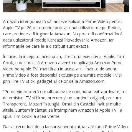
Amazon intenționează să lanseze aplicația Prime Video pentru
Apple TV pe 26 octombrie, potrivit unui utilizator de pe Reddit,
care pretinde a fi inginer la Amazon. Nu poate fi confirmat încă
daca utilizatorul Reddit lucrează într-adevăr la Amazon, iar
informațiile pe care le-a distribuit sunt exacte.
În iunie, la începutul acestui an, directorul executiv al Apple, Tim
Cook, a declarat că Amazon a venit cu aplicația Amazon Prime
Video pe Apple TV “mai târziu în acest an”. Înainte de anunț,
Prime Video a fost disponibil exclusiv pe anumite modele TV și
prin Fire TV Stick, gadaget-ul celor de la Amazon.com.
“Prime Video oferă o multitudine de conținuturi extraordinare, mii
de emisiuni TV și filme, precum și un conținut original, precum
Transparent, Mozart în Junglă, Omul din Castelul Înalt și multe
altele. Suntem încântați să întâmpinăm Amazon la Apple TV , a
spus Tim Cook la acea vreme.
Dar a trecut luni de la lansarea anunțului, iar aplicația Prime Video