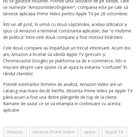
nu se găsește niciunde. Potrivit unui utilizator de pe Reddit, care
se numește “AmazonVideoEngineer”, compania este pe cale să
lanseze aplicația Prime Video pentru Apple TV pe 26 octombrie.
Într-un alt post, în urmă cu două săptămâni, același utilizator a
spus că Amazon a terminat construirea aplicației, dar “o mulțime
de politică” între cele două companii a fost motivul întârzierii.
Cele două companii au împărtășit un trecut interesant. Acum doi
ani, Amazon a încetat să vândă Apple TV (precum și
Chromecastul Google) pe platforma sa de e-commerce, într-o
mișcare despre care spune că ar ajuta la evitarea “confuziei” în
rândul clienților.
Potrivit estimărilor firmelor de analiză, Amazon Video are un
catalog mai mare decât Netflix. Absența Prime Video pe Apple TV
până acum a fost una dintre plângerile de top de la clienți.
Ramane de vazut ce se va intampla in continuare cu acesta
aplicatie.
Amazon
Amazon Prime Video
apple
Apple TV