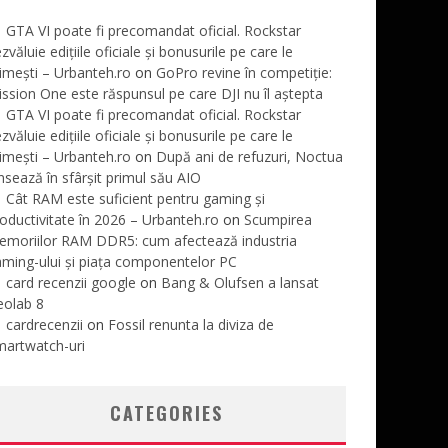
GTA VI poate fi precomandat oficial. Rockstar
zvăluie edițiile oficiale și bonusurile pe care le
imești – Urbanteh.ro
on
GoPro revine în competiție:
ssion One este răspunsul pe care DJI nu îl aștepta
GTA VI poate fi precomandat oficial. Rockstar
zvăluie edițiile oficiale și bonusurile pe care le
imești – Urbanteh.ro
on
După ani de refuzuri, Noctua
nsează în sfârșit primul său AIO
Cât RAM este suficient pentru gaming și
oductivitate în 2026 – Urbanteh.ro
on
Scumpirea
emoriilor RAM DDR5: cum afectează industria
ming-ului și piața componentelor PC
card recenzii google
on
Bang & Olufsen a lansat
eolab 8
cardrecenzii
on
Fossil renunta la diviza de
martwatch-uri
CATEGORIES