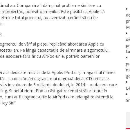
n ultimul an. Compania a întâmpinat probleme similare cu
reproiectări, potrivit oamenilor. Este posibil ca Apple să
de
elimine total proiectul, au avertizat, cerând să nu fie
pr
e.
Mi
e.
de
 segmentul de vârf al pieței, replicând abordarea Apple cu
pr
cestui an. Pe lângă capacitățile de eliminare a zgomotului,
la
de asociere fără fir cu AirPod-urile, potrivit oamenilor
pr
m
ervicii dedicate muzicii de la Apple. IPod-ul și magazinul iTunes
ga
 – ca descărcări digitale, mai degrabă decât CD-uri fizice.
ats in valoare de 3 miliarde de dolari, in 2014 – o afacere care
B
aming. Sunetul HomePod a câștigat recenzii strălucitoare în
io, cum ar fi upgrade-urile la AirPod care adaugă rezistență la
S
Hey Siri”.