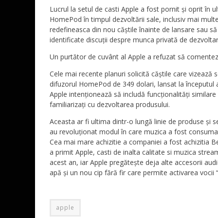
Lucrul la setul de casti Apple a fost pornit și oprit î
HomePod în timpul dezvoltării sale, inclusiv mai multe 
redefineasca din nou căștile înainte de lansare sau să 
identificate discuții despre munca privată de dezvoltar
Un purtător de cuvânt al Apple a refuzat să comentez
Cele mai recente planuri solicită căștile care vizează
difuzorul HomePod de 349 dolari, lansat la începutul a
Apple intenționează să includă funcționalități similare 
familiarizați cu dezvoltarea produsului.
Aceasta ar fi ultima dintr-o lungă linie de produse și s
au revoluționat modul în care muzica a fost consumată
Cea mai mare achizitie a companiei a fost achizitia Be
a primit Apple, casti de inalta calitate si muzica stre
acest an, iar Apple pregătește deja alte accesorii aud
apă și un nou cip fără fir care permite activarea vocii “
apple