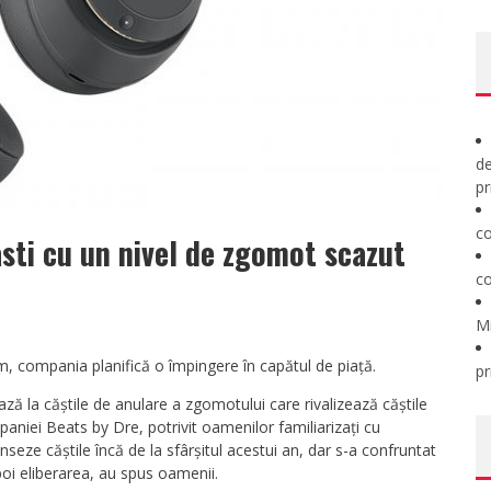
de
pr
co
asti cu un nivel de zgomot scazut
co
M
m, compania planifică o împingere în capătul de piață.
pr
ază la căștile de anulare a zgomotului care rivalizează căștile
paniei Beats by Dre, potrivit oamenilor familiarizați cu
eze căștile încă de la sfârșitul acestui an, dar s-a confruntat
oi eliberarea, au spus oamenii.