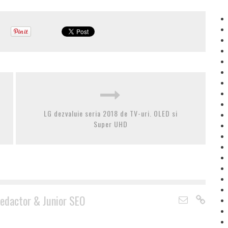
LG dezvaluie seria 2018 de TV-uri. OLED si
Super UHD
edactor & Junior SEO