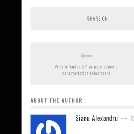
SHARE ON:
Viitorul Android P ar pute aduce o
caracteristica folositoare
ABOUT THE AUTHOR
Sianu Alexandru
R