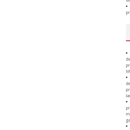
M
pr
de
pr
Mi
de
pr
la
pr
m
ga