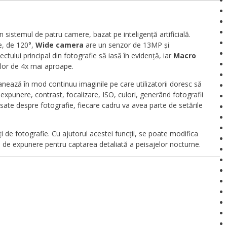
n sistemul de patru camere, bazat pe inteligență artificială.
e, de 120°,
Wide camera
are un senzor de 13MP și
ctului principal din fotografie să iasă în evidență, iar
Macro
ilor de 4x mai aproape.
scanează în mod continuu imaginile pe care utilizatorii doresc să
xpunere, contrast, focalizare, ISO, culori, generând fotografii
nsate despre fotografie, fiecare cadru va avea parte de setările
i de fotografie. Cu ajutorul acestei funcții, se poate modifica
pul de expunere pentru captarea detaliată a peisajelor nocturne.