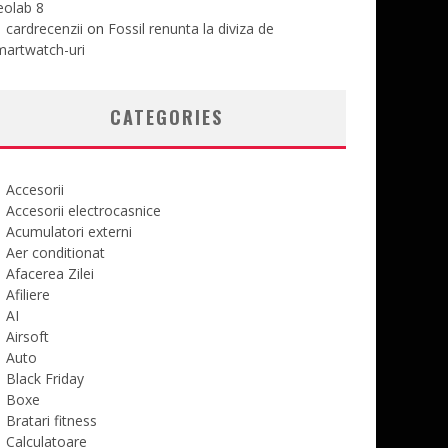
eolab 8
cardrecenzii
on
Fossil renunta la diviza de
martwatch-uri
CATEGORIES
Accesorii
Accesorii electrocasnice
Acumulatori externi
Aer conditionat
Afacerea Zilei
Afiliere
AI
Airsoft
Auto
Black Friday
Boxe
Bratari fitness
Calculatoare