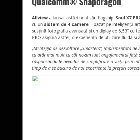
Qualcomm® Snapdragon
Allview
a lansat astăzi noul său flagship.
Soul X7 PR
cu un
sistem de 4 camere
– bazat pe inteligență art
susțină fotografia avansată și un diplay de 6,53” cu
PRO asigură astfel, o experiență de utilizare fluidă și al
„
Strategia de dezvoltare
„Smarters”, implementată de Al
cu atât mai mult cu cât ne-am luat angajamentul față de
răspunzându-le nevoilor de simplificare a vieții prin in
timp de a se bucura de noi experiențe la prețuri corect