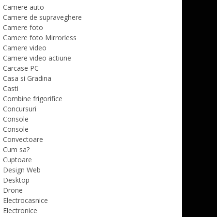
Camere auto
Camere de supraveghere
Camere foto
Camere foto Mirrorless
Camere video
Camere video actiune
Carcase PC
Casa si Gradina
Casti
Combine frigorifice
Concursuri
Console
Console
Convectoare
Cum sa?
Cuptoare
Design Web
Desktop
Drone
Electrocasnice
Electronice