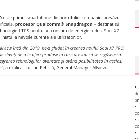
O
este primul smartphone din portofoliul companiei prevăzut
ificială,
procesor Qualcomm® Snapdragon
– destinat să
 tehnologie LTPS pentru un consum de energie redus. Soul X7
iniată la nevoile curente ale utilizatorilor.
lview încă din 2019, ne-a ghidat în crearea noului Soul X7 PRO,
 clienți de a le oferi
produse în care aceștia să se regăsească,
tegrarea tehnologiilor avansate și având posibilitatea în același
e”,
a explicat Lucian Peticilă, General Manager Allview.
de
pr
co
co