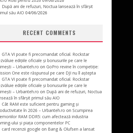
icro RGB pentru 2026
09/06/2026
După ani de refuzuri, Noctua lansează în sfârșit
imul său AIO
04/06/2026
RECENT COMMENTS
GTA VI poate fi precomandat oficial. Rockstar
zvăluie edițiile oficiale și bonusurile pe care le
imești – Urbanteh.ro
on
GoPro revine în competiție:
ssion One este răspunsul pe care DJI nu îl aștepta
GTA VI poate fi precomandat oficial. Rockstar
zvăluie edițiile oficiale și bonusurile pe care le
imești – Urbanteh.ro
on
După ani de refuzuri, Noctua
nsează în sfârșit primul său AIO
Cât RAM este suficient pentru gaming și
oductivitate în 2026 – Urbanteh.ro
on
Scumpirea
emoriilor RAM DDR5: cum afectează industria
ming-ului și piața componentelor PC
card recenzii google
on
Bang & Olufsen a lansat