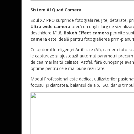
Sistem AI Quad Camera
Soul X7 PRO surprinde fotografii reușite, detaliate, pri
Ultra wide camera
oferă un unghi larg de vizualizar
deschidere f/1.8,
Bokeh Effect camera
permite subie
camera
este ideală pentru fotografierea prim-planur
Cu ajutorul Inteligenței Artificiale (AI), camera foto 
le captureze și ajustează automat parametrii precum e
de cea mai înaltă calitate. Astfel, fără cunoștințe ava
optime pentru cele mai bune rezultate.
Modul Professional este dedicat utilizatorilor pasionaț
focusul și claritatea, balansul de alb, ISO, dar și tim