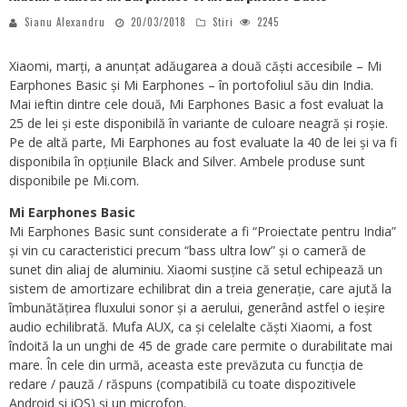
Sianu Alexandru
20/03/2018
Stiri
2245
Xiaomi, marți, a anunțat adăugarea a două căști accesibile – Mi
Earphones Basic și Mi Earphones – în portofoliul său din India.
Mai ieftin dintre cele două, Mi Earphones Basic a fost evaluat la
25 de lei și este disponibilă în variante de culoare neagră și roșie.
Pe de altă parte, Mi Earphones au fost evaluate la 40 de lei și va fi
disponibila în opțiunile Black and Silver. Ambele produse sunt
disponibile pe Mi.com.
Mi Earphones Basic
Mi Earphones Basic sunt considerate a fi “Proiectate pentru India”
și vin cu caracteristici precum “bass ultra low” și o cameră de
sunet din aliaj de aluminiu. Xiaomi susține că setul echipează un
sistem de amortizare echilibrat din a treia generație, care ajută la
îmbunătățirea fluxului sonor și a aerului, generând astfel o ieșire
audio echilibrată. Mufa AUX, ca și celelalte căști Xiaomi, a fost
îndoită la un unghi de 45 de grade care permite o durabilitate mai
mare. În cele din urmă, aceasta este prevăzuta cu funcția de
redare / pauză / răspuns (compatibilă cu toate dispozitivele
Android și iOS) și un microfon.