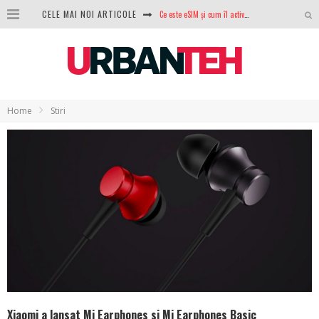
Ce este eSIM și cum îl activezi pe telefon? Ghid complet pentru Android și iPhone
CELE MAI NOI ARTICOLE
100 GB de internet mobil gratuit de la Orange. Fără contract, fără acte și fără obligații
LG lansează televizoarele OLED evo, QNED evo și Micro RGB pentru 2026
După ani de refuzuri, Noctua lansează în sfârșit primul său AIO
Home
Stiri
GoPro revine în competiție: Mission One este răspunsul pe care DJI nu îl aștepta
Analiza producției fotovoltaice în România – cât produce un sistem solar pe timp de iarnă?
NVIDIA avertizează: memoria RAM și SSD-urile ar putea deveni și mai scumpe în perioada următoare
GTA VI poate fi precomandat oficial. Rockstar dezvăluie edițiile oficiale și bonusurile pe care le primești
Xiaomi a lansat Mi Earphones si Mi Earphones Basic