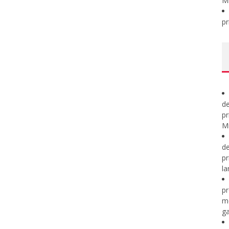
M
pr
de
pr
Mi
de
pr
la
pr
m
ga