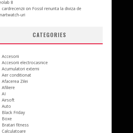
eolab 8
cardrecenzii
on
Fossil renunta la diviza de
martwatch-uri
CATEGORIES
Accesorii
Accesorii electrocasnice
Acumulatori externi
Aer conditionat
Afacerea Zilei
Afiliere
AI
Airsoft
Auto
Black Friday
Boxe
Bratari fitness
Calculatoare