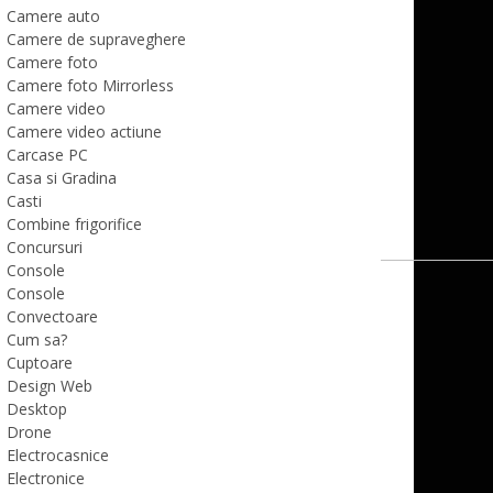
Camere auto
Camere de supraveghere
Camere foto
Camere foto Mirrorless
Camere video
Camere video actiune
Carcase PC
Casa si Gradina
Casti
Combine frigorifice
Concursuri
Console
Console
Convectoare
Cum sa?
Cuptoare
Design Web
Desktop
Drone
Electrocasnice
Electronice