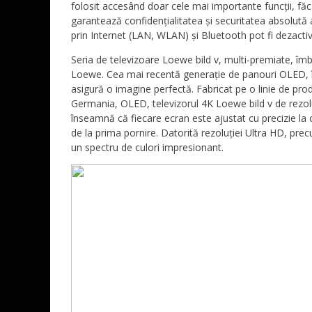
folosit accesând doar cele mai importante funcții, fă
garantează confidențialitatea și securitatea absolută 
prin Internet (LAN, WLAN) și Bluetooth pot fi dezactiv
Seria de televizoare Loewe bild v, multi-premiate, îmb
Loewe. Cea mai recentă generație de panouri OLED, în 
asigură o imagine perfectă. Fabricat pe o linie de pro
Germania, OLED, televizorul 4K Loewe bild v de rezoluț
înseamnă că fiecare ecran este ajustat cu precizie la c
de la prima pornire. Datorită rezoluției Ultra HD, pre
un spectru de culori impresionant.