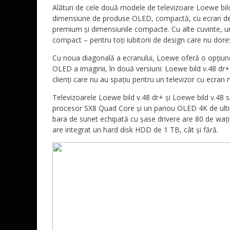
Alături de cele două modele de televizoare Loewe bil
dimensiune de produse OLED, compactă, cu ecran de 4
premium și dimensiunile compacte. Cu alte cuvinte, u
compact – pentru toți iubitorii de design care nu dor
Cu noua diagonală a ecranului, Loewe oferă o opțiune 
OLED a imaginii, în două versiuni: Loewe bild v.48 dr+
clienți care nu au spațiu pentru un televizor cu ecran
Televizoarele Loewe bild v.48 dr+ și Loewe bild v.48 s
procesor SX8 Quad Core și un panou OLED 4K de ulti
bara de sunet echipată cu șase drivere are 80 de wați.
are integrat un hard disk HDD de 1 TB, cât și fără.