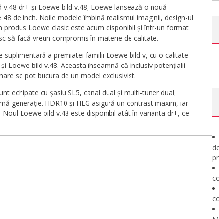
d v.48 dr+ și Loewe bild v.48, Loewe lansează o nouă
8 de inch. Noile modele îmbină realismul imaginii, design-ul
n produs Loewe clasic este acum disponibil și într-un format
esc să facă vreun compromis în materie de calitate.
suplimentară a premiatei familii Loewe bild v, cu o calitate
 și Loewe bild v.48. Aceasta înseamnă că inclusiv potențialii
 mare se pot bucura de un model exclusivist.
unt echipate cu șasiu SL5, canal dual și multi-tuner dual,
mă generație. HDR10 și HLG asigură un contrast maxim, iar
 Noul Loewe bild v.48 este disponibil atât în varianta dr+, ce
de
pr
co
co