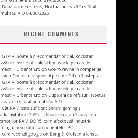
icro RGB pentru 2026
09/06/2026
După ani de refuzuri, Noctua lansează în sfârșit
imul său AIO
04/06/2026
RECENT COMMENTS
GTA VI poate fi precomandat oficial. Rockstar
zvăluie edițiile oficiale și bonusurile pe care le
imești – Urbanteh.ro
on
GoPro revine în competiție:
ssion One este răspunsul pe care DJI nu îl aștepta
GTA VI poate fi precomandat oficial. Rockstar
zvăluie edițiile oficiale și bonusurile pe care le
imești – Urbanteh.ro
on
După ani de refuzuri, Noctua
nsează în sfârșit primul său AIO
Cât RAM este suficient pentru gaming și
oductivitate în 2026 – Urbanteh.ro
on
Scumpirea
emoriilor RAM DDR5: cum afectează industria
ming-ului și piața componentelor PC
card recenzii google
on
Bang & Olufsen a lansat