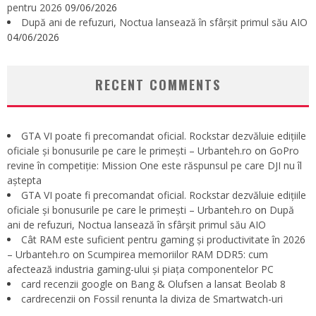
pentru 2026
09/06/2026
După ani de refuzuri, Noctua lansează în sfârșit primul său AIO
04/06/2026
RECENT COMMENTS
GTA VI poate fi precomandat oficial. Rockstar dezvăluie edițiile
oficiale și bonusurile pe care le primești – Urbanteh.ro
on
GoPro
revine în competiție: Mission One este răspunsul pe care DJI nu îl
aștepta
GTA VI poate fi precomandat oficial. Rockstar dezvăluie edițiile
oficiale și bonusurile pe care le primești – Urbanteh.ro
on
După
ani de refuzuri, Noctua lansează în sfârșit primul său AIO
Cât RAM este suficient pentru gaming și productivitate în 2026
– Urbanteh.ro
on
Scumpirea memoriilor RAM DDR5: cum
afectează industria gaming-ului și piața componentelor PC
card recenzii google
on
Bang & Olufsen a lansat Beolab 8
cardrecenzii
on
Fossil renunta la diviza de Smartwatch-uri