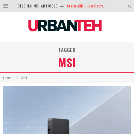
CELE MAI NOI ARTICOLE
100 GB de internet mobil gratuit de la Orange. Fără contract, fără acte și fără obligații
LG lansează televizoarele OLED evo, QNED evo și Micro RGB pentru 2026
După ani de refuzuri, Noctua lansează în sfârșit primul său AIO
GoPro revine în competiție: Mission One este răspunsul pe care DJI nu îl aștepta
TAGGED
Analiza producției fotovoltaice în România – cât produce un sistem solar pe timp de iarnă?
MSI
NVIDIA avertizează: memoria RAM și SSD-urile ar putea deveni și mai scumpe în perioada următoare
Home
MSI
GTA VI poate fi precomandat oficial. Rockstar dezvăluie edițiile oficiale și bonusurile pe care le primești