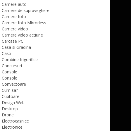
Camere auto
Camere de supraveghere
Camere foto
Camere foto Mirrorless
Camere video
Camere video actiune
Carcase PC
Casa si Gradina
Casti
Combine frigorifice
Concursuri
Console
Console
Convectoare
Cum sa?
Cuptoare
Design Web
Desktop
Drone
Electrocasnice
Electronice