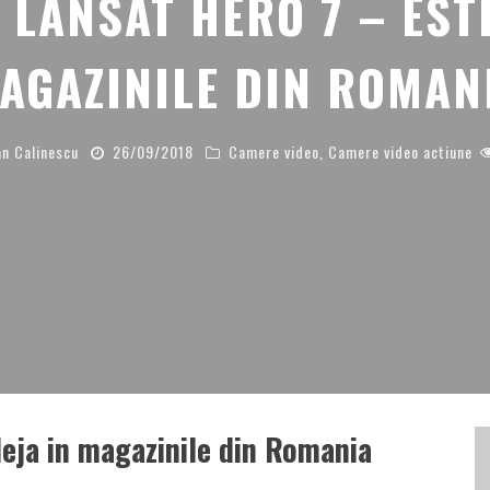
 LANSAT HERO 7 – ESTE
AGAZINILE DIN ROMAN
n Calinescu
26/09/2018
Camere video
,
Camere video actiune
deja in magazinile din Romania