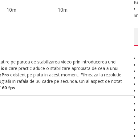
B
10m
10m
S
ire pe partea de stabilizarea video prin introducerea unei
tion
care practic aduce o stabilizare apropiata de cea a unui
oPro
existent pe piata in acest moment. Filmeaza la rezolutie
rafii in rafala de 30 cadre pe secunda. Un al aspect de notat
 60 fps
.