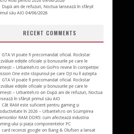
icro RGB pentru 2026
09/06/2026
După ani de refuzuri, Noctua lansează în sfârșit
imul său AIO
04/06/2026
RECENT COMMENTS
GTA VI poate fi precomandat oficial. Rockstar
zvăluie edițiile oficiale și bonusurile pe care le
imești – Urbanteh.ro
on
GoPro revine în competiție:
ssion One este răspunsul pe care DJI nu îl aștepta
GTA VI poate fi precomandat oficial. Rockstar
zvăluie edițiile oficiale și bonusurile pe care le
imești – Urbanteh.ro
on
După ani de refuzuri, Noctua
nsează în sfârșit primul său AIO
Cât RAM este suficient pentru gaming și
oductivitate în 2026 – Urbanteh.ro
on
Scumpirea
emoriilor RAM DDR5: cum afectează industria
ming-ului și piața componentelor PC
card recenzii google
on
Bang & Olufsen a lansat