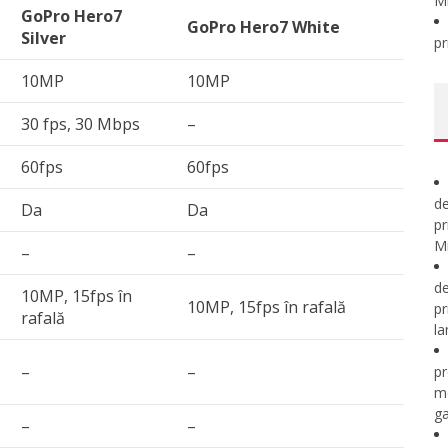
M
GoPro Hero7
GoPro Hero7 White
Silver
pr
10MP
10MP
30 fps, 30 Mbps
–
60fps
60fps
de
Da
Da
pr
Mi
–
–
de
10MP, 15fps în
10MP, 15fps în rafală
pr
rafală
la
–
–
pr
m
ga
–
–