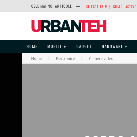
CELE MAI NOI ARTICOLE
DUPĂ ANI DE REFUZURI, NOCTUA
HOME
MOBILE
GADGET
HARDWARE
Home
Electronice
Camere video