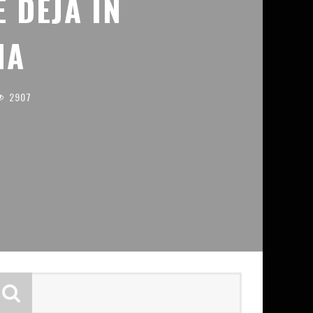
 DEJA IN
IA
2907