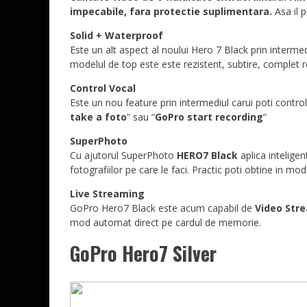
impecabile, fara protectie suplimentara.
Asa il p
Solid + Waterproof
Este un alt aspect al noului Hero 7 Black prin interme
modelul de top este este rezistent, subtire, complet re
Control Vocal
Este un nou feature prin intermediul carui poti contro
take a foto
” sau “
GoPro start recording
”
SuperPhoto
Cu ajutorul SuperPhoto
HERO7 Black
aplica intelige
fotografiilor pe care le faci. Practic poti obtine in mo
Live Streaming
GoPro Hero7 Black este acum capabil de
Video Str
mod automat direct pe cardul de memorie.
GoPro Hero7 Silver