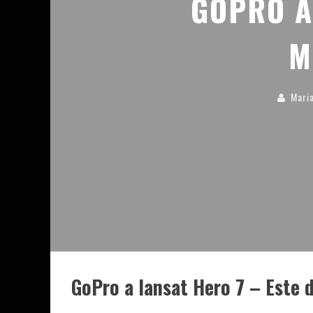
GOPRO A
M
Maria
GoPro a lansat Hero 7 – Este 