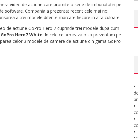
era video de actiune care promite o serie de imbunatatiri pe
a de software. Compania a prezentat recent cele mai noi
ansarea a trei modele diferite marcate fiecare in alta culoare.
deo de actiune GoPro Hero 7 cuprinde trei modele dupa cum
,
GoPro Hero7 White
. In cele ce urmeaza o sa prezentam pe
echiparea celor 3 modele de camere de actiune din gama GoPro
de
pr
co
co