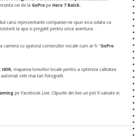
rezinta cei de la
GoPro
pe
Hero 7 Balck.
diul carui reprezentantii companiei ne spun inca odata ca
zistent la apa si pregatit pentru orice aventura.
la camera cu ajutorul comenzilor vocale cum ar fi: “
GoPro
nt
HDR
, maparea tonurilor locale pentru a optimiza calitatea
d automat cele mai tari fotografii.
eaming
pe Facebook Live. Clipurile din live-uri pot fi salvate in