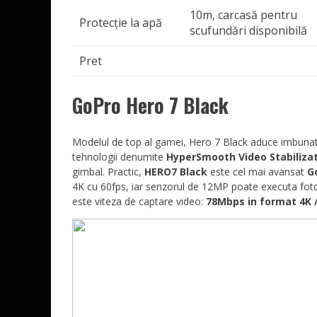
10m, carcasă pentru
Protecție la apă
scufundări disponibilă
Pret
GoPro Hero 7 Black
Modelul de top al gamei, Hero 7 Black aduce imbunatat
tehnologii denumite
HyperSmooth Video Stabiliza
gimbal. Practic,
HERO7 Black
este cel mai avansat
G
4K cu 60fps, iar senzorul de 12MP poate executa fotog
este viteza de captare video:
78Mbps in format 4K /