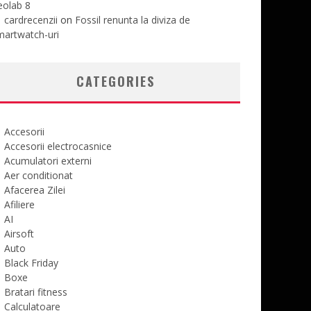
eolab 8
cardrecenzii
on
Fossil renunta la diviza de
martwatch-uri
CATEGORIES
Accesorii
Accesorii electrocasnice
Acumulatori externi
Aer conditionat
Afacerea Zilei
Afiliere
AI
Airsoft
Auto
Black Friday
Boxe
Bratari fitness
Calculatoare