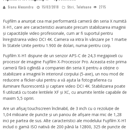
Sianu Alexandru
15/02/2018
Stiri
,
Telefoane
2715
Fujifilm a anunțat cea mai performantă cameră din seria X numită
X-H1, care are caracteristici avansate precum stabilizarea imaginii
și capacitățile video profesionale, cum ar fi suportul pentru
înregistrarea video DCI 4K. Camera va intra în vânzare pe 1 martie
în Statele Unite pentru 1.900 de dolari, numai pentru corp.
Fujifilm X-H1 dispune de un senzor APS-C de 24,3 megapixeli cu
procesor de imagine Fujifilm X-Processor Pro. Aceasta este prima
cameră fără oglindă a companiei din seria X pentru a obține o
stabilizare a imaginii în interiorul corpului (5-axe), un nou mod de
reducere a flicker-ului pentru a vă ajuta la fotografierea cu
iluminare fluorescentă și captare video DCI 4K. Stabilizarea poate
fi utilizată cu toate lentilele XF și XC, cu anumite lentile capabile de
maxim 5,5 opriri.
Are un afișaj touchscreen înclinabil, de 3 inch cu o rezoluție de
1,04 milioane de puncte și un panou de afișare mai mic de 1,28
inci pe partea de sus. Alte caracteristici ale modelului Fujifilm X-H1
includ o gamă ISO nativă de 200 până la 12800, 325 de puncte de