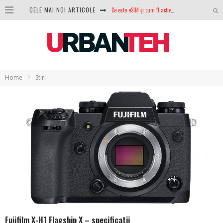
Ce este eSIM și cum îl activezi pe telefon? Ghid complet pentru Android și iPhone
CELE MAI NOI ARTICOLE
100 GB de internet mobil gratuit de la Orange. Fără contract, fără acte și fără obligații
LG lansează televizoarele OLED evo, QNED evo și Micro RGB pentru 2026
După ani de refuzuri, Noctua lansează în sfârșit primul său AIO
Home
Stiri
GoPro revine în competiție: Mission One este răspunsul pe care DJI nu îl aștepta
Analiza producției fotovoltaice în România – cât produce un sistem solar pe timp de iarnă?
NVIDIA avertizează: memoria RAM și SSD-urile ar putea deveni și mai scumpe în perioada următoare
GTA VI poate fi precomandat oficial. Rockstar dezvăluie edițiile oficiale și bonusurile pe care le primești
Fujifilm X-H1 Flagship X – specificatii