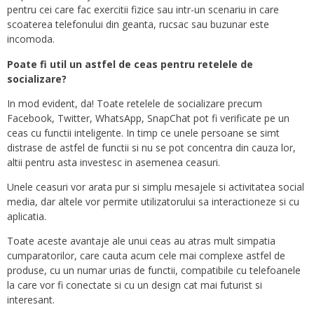
pentru cei care fac exercitii fizice sau intr-un scenariu in care
scoaterea telefonului din geanta, rucsac sau buzunar este
incomoda.
Poate fi util un astfel de ceas pentru retelele de
socializare?
In mod evident, da! Toate retelele de socializare precum
Facebook, Twitter, WhatsApp, SnapChat pot fi verificate pe un
ceas cu functii inteligente. In timp ce unele persoane se simt
distrase de astfel de functii si nu se pot concentra din cauza lor,
altii pentru asta investesc in asemenea ceasuri.
Unele ceasuri vor arata pur si simplu mesajele si activitatea social
media, dar altele vor permite utilizatorului sa interactioneze si cu
aplicatia.
Toate aceste avantaje ale unui ceas au atras mult simpatia
cumparatorilor, care cauta acum cele mai complexe astfel de
produse, cu un numar urias de functii, compatibile cu telefoanele
la care vor fi conectate si cu un design cat mai futurist si
interesant.