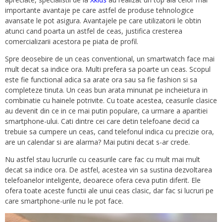
importante avantaje pe care astfel de produse tehnologice
avansate le pot asigura. Avantajele pe care utilizatorii le obtin
atunci cand poarta un astfel de ceas, justifica cresterea
comercializarii acestora pe piata de profil.
Spre deosebire de un ceas conventional, un smartwatch face mai
mult decat sa indice ora. Multi prefera sa poarte un ceas. Scopul
este fie functional adica sa arate ora sau sa fie fashion si sa
completeze tinuta. Un ceas bun arata minunat pe incheietura in
combinatie cu hainele potrivite. Cu toate acestea, ceasurile clasice
au devenit din ce in ce mai putin populare, ca urmare a aparitiei
smartphone-ului. Cati dintre cei care detin telefoane decid ca
trebuie sa cumpere un ceas, cand telefonul indica cu precizie ora,
are un calendar si are alarma? Mai putini decat s-ar crede.
Nu astfel stau lucrurile cu ceasurile care fac cu mult mai mult
decat sa indice ora. De astfel, acestea vin sa sustina dezvoltarea
telefoanelor inteligente, deoarece ofera ceva putin diferit. Ele
ofera toate aceste functii ale unui ceas clasic, dar fac si lucruri pe
care smartphone-urile nu le pot face.