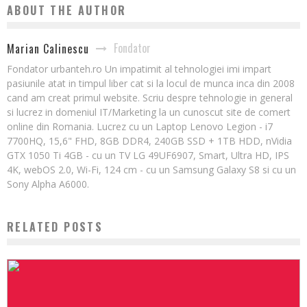
ABOUT THE AUTHOR
Fondator
Marian Calinescu
Fondator urbanteh.ro Un impatimit al tehnologiei imi impart
pasiunile atat in timpul liber cat si la locul de munca inca din 2008
cand am creat primul website. Scriu despre tehnologie in general
si lucrez in domeniul IT/Marketing la un cunoscut site de comert
online din Romania. Lucrez cu un Laptop Lenovo Legion - i7
7700HQ, 15,6" FHD, 8GB DDR4, 240GB SSD + 1TB HDD, nVidia
GTX 1050 Ti 4GB - cu un TV LG 49UF6907, Smart, Ultra HD, IPS
4K, webOS 2.0, Wi-Fi, 124 cm - cu un Samsung Galaxy S8 si cu un
Sony Alpha A6000.
RELATED POSTS