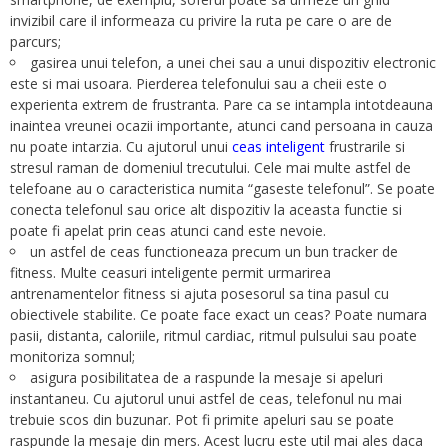
invizibil care il informeaza cu privire la ruta pe care o are de
parcurs;
gasirea unui telefon, a unei chei sau a unui dispozitiv electronic
este si mai usoara. Pierderea telefonului sau a cheii este o
experienta extrem de frustranta. Pare ca se intampla intotdeauna
inaintea vreunei ocazii importante, atunci cand persoana in cauza
nu poate intarzia. Cu ajutorul unui
ceas inteligent
frustrarile si
stresul raman de domeniul trecutului. Cele mai multe astfel de
telefoane au o caracteristica numita “gaseste telefonul”. Se poate
conecta telefonul sau orice alt dispozitiv la aceasta functie si
poate fi apelat prin ceas atunci cand este nevoie.
un astfel de ceas functioneaza precum un bun tracker de
fitness. Multe ceasuri inteligente permit urmarirea
antrenamentelor fitness si ajuta posesorul sa tina pasul cu
obiectivele stabilite. Ce poate face exact un ceas? Poate numara
pasii, distanta, caloriile, ritmul cardiac, ritmul pulsului sau poate
monitoriza somnul;
asigura posibilitatea de a raspunde la mesaje si apeluri
instantaneu. Cu ajutorul unui astfel de ceas, telefonul nu mai
trebuie scos din buzunar. Pot fi primite apeluri sau se poate
raspunde la mesaje din mers. Acest lucru este util mai ales daca