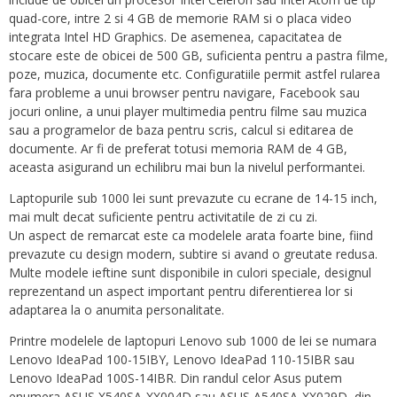
quad-core, intre 2 si 4 GB de memorie RAM si o placa video
integrata Intel HD Graphics. De asemenea, capacitatea de
stocare este de obicei de 500 GB, suficienta pentru a pastra filme,
poze, muzica, documente etc. Configuratiile permit astfel rularea
fara probleme a unui browser pentru navigare, Facebook sau
jocuri online, a unui player multimedia pentru filme sau muzica
sau a programelor de baza pentru scris, calcul si editarea de
documente. Ar fi de preferat totusi memoria RAM de 4 GB,
aceasta asigurand un echilibru mai bun la nivelul performantei.
Laptopurile sub 1000 lei sunt prevazute cu ecrane de 14-15 inch,
mai mult decat suficiente pentru activitatile de zi cu zi.
Un aspect de remarcat este ca modelele arata foarte bine, fiind
prevazute cu design modern, subtire si avand o greutate redusa.
Multe modele ieftine sunt disponibile in culori speciale, designul
reprezentand un aspect important pentru diferentierea lor si
adaptarea la o anumita personalitate.
Printre modelele de laptopuri Lenovo sub 1000 de lei se numara
Lenovo IdeaPad 100-15IBY, Lenovo IdeaPad 110-15IBR sau
Lenovo IdeaPad 100S-14IBR. Din randul celor Asus putem
enumera ASUS X540SA-XX004D sau ASUS A540SA-XX029D, din