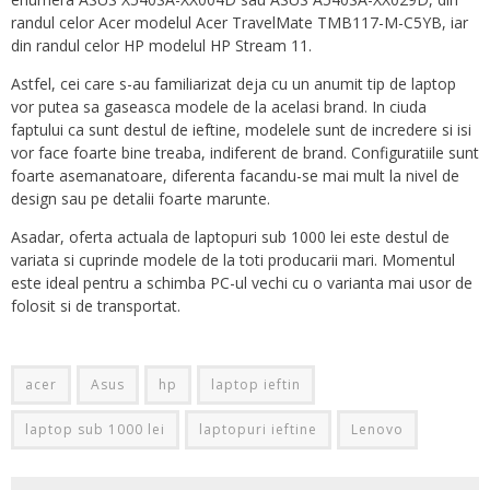
randul celor Acer modelul Acer TravelMate TMB117-M-C5YB, iar
din randul celor HP modelul HP Stream 11.
Astfel, cei care s-au familiarizat deja cu un anumit tip de laptop
vor putea sa gaseasca modele de la acelasi brand. In ciuda
faptului ca sunt destul de ieftine, modelele sunt de incredere si isi
vor face foarte bine treaba, indiferent de brand. Configuratiile sunt
foarte asemanatoare, diferenta facandu-se mai mult la nivel de
design sau pe detalii foarte marunte.
Asadar, oferta actuala de laptopuri sub 1000 lei este destul de
variata si cuprinde modele de la toti producarii mari. Momentul
este ideal pentru a schimba PC-ul vechi cu o varianta mai usor de
folosit si de transportat.
acer
Asus
hp
laptop ieftin
laptop sub 1000 lei
laptopuri ieftine
Lenovo