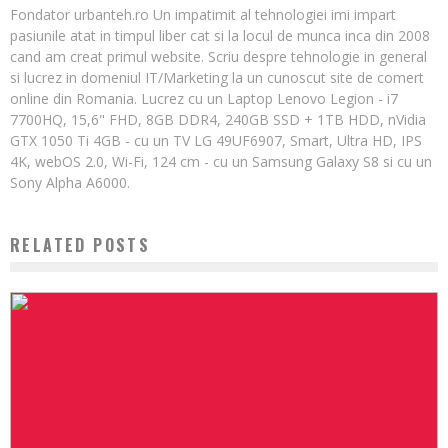
Fondator urbanteh.ro Un impatimit al tehnologiei imi impart
pasiunile atat in timpul liber cat si la locul de munca inca din 2008
cand am creat primul website. Scriu despre tehnologie in general
si lucrez in domeniul IT/Marketing la un cunoscut site de comert
online din Romania. Lucrez cu un Laptop Lenovo Legion - i7
7700HQ, 15,6" FHD, 8GB DDR4, 240GB SSD + 1TB HDD, nVidia
GTX 1050 Ti 4GB - cu un TV LG 49UF6907, Smart, Ultra HD, IPS
4K, webOS 2.0, Wi-Fi, 124 cm - cu un Samsung Galaxy S8 si cu un
Sony Alpha A6000.
RELATED POSTS