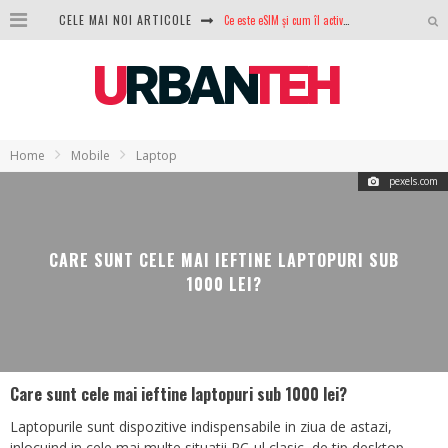
CELE MAI NOI ARTICOLE
100 GB de internet mobil gratuit de la Orange. Fără contract, fără acte și fără obligații
LG lansează televizoarele OLED evo, QNED evo și Micro RGB pentru 2026
După ani de refuzuri, Noctua lansează în sfârșit primul său AIO
GoPro revine în competiție: Mission One este răspunsul pe care DJI nu îl aștepta
Home
Mobile
Laptop
Analiza producției fotovoltaice în România – cât produce un sistem solar pe timp de iarnă?
pexels.com
NVIDIA avertizează: memoria RAM și SSD-urile ar putea deveni și mai scumpe în perioada următoare
CARE SUNT CELE MAI IEFTINE LAPTOPURI SUB
GTA VI poate fi precomandat oficial. Rockstar dezvăluie edițiile oficiale și bonusurile pe care le primești
1000 LEI?
Ce este eSIM și cum îl activezi pe telefon? Ghid complet pentru Android și iPhone
Care sunt cele mai ieftine laptopuri sub 1000 lei?
Laptopurile sunt dispozitive indispensabile in ziua de astazi,
inlocuind in cele mai multe situatii PC-ul clasic, de tip desktop.