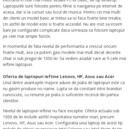
Laptopurile sunt folosite pentru filme si navigarea pe internet de
acasa, dar si la cursuri sau locul de munca. Pentru cei mai multi
din clienti un model basic ar trebui sa isi faca foarte bine treaba.
Un astfel de model este si foarte accesibil. Nu are rost sa irosim
bani pe configuratii complicate daca urmeaza sa folosim laptopul
pe cele mai simple functii.
In momentul de fata nivelul de performanta a crescut oricum
foarte mult, asa ca putem gasi modele mai mult decat decente
chiar si sub pragul de 1000 lei. Sa vedem asadar care ar fi cele mai
ieftine laptopuri.
Oferta de laptopuri ieftine Lenovo, HP, Asus sau Acer
Unul dintre avantajele majore aduse de piata de laptopuri este ca
nu gasim produse no-name. Lupta se da constant intre branduri
cunoscute, cu renume pe piata si suficiente recenzii din partea
clientilor.
Nivelul de laptopuri ieftine nu face exceptie. Oferta actuala sub
1000 de lei include astfel majoritatea numelor mari, precum
Lenovo, HP, Asus sau Acer. Configuratia unui laptop de acest tip
include de obicei un procesor Intel Celeron sau Intel Atom de tip