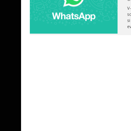
V-
so
si
ev