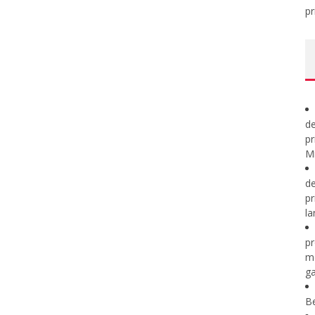
pr
de
pr
Mi
de
pr
la
pr
m
ga
B