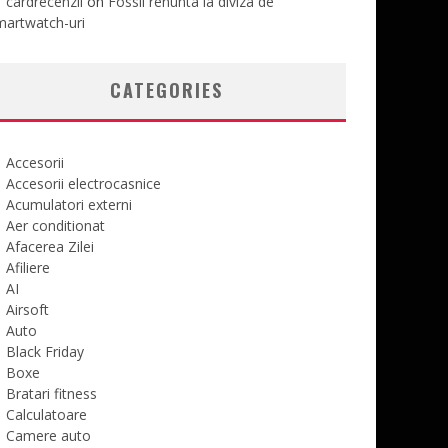
cardrecenzii
on
Fossil renunta la diviza de
martwatch-uri
CATEGORIES
Accesorii
Accesorii electrocasnice
Acumulatori externi
Aer conditionat
Afacerea Zilei
Afiliere
AI
Airsoft
Auto
Black Friday
Boxe
Bratari fitness
Calculatoare
Camere auto