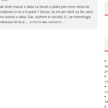
ati dorit macar o data sa faceti o plata prin orice retea de
cializare si nu a-ti putut ? Sincer, eu mi-am dorit sa fac asta
 nu numai o data. Dar, suntem in secolul 21, iar tehnologia
olueaza de la zi
...
CITESTE MAI DEPARTE...
de
pr
co
co
M