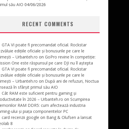
imul său AIO
04/06/2026
RECENT COMMENTS
GTA VI poate fi precomandat oficial. Rockstar
zvăluie edițiile oficiale și bonusurile pe care le
imești – Urbanteh.ro
on
GoPro revine în competiție:
ssion One este răspunsul pe care DJI nu îl aștepta
GTA VI poate fi precomandat oficial. Rockstar
zvăluie edițiile oficiale și bonusurile pe care le
imești – Urbanteh.ro
on
După ani de refuzuri, Noctua
nsează în sfârșit primul său AIO
Cât RAM este suficient pentru gaming și
oductivitate în 2026 – Urbanteh.ro
on
Scumpirea
emoriilor RAM DDR5: cum afectează industria
ming-ului și piața componentelor PC
card recenzii google
on
Bang & Olufsen a lansat
eolab 8