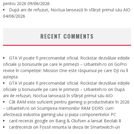
pentru 2026
09/06/2026
După ani de refuzuri, Noctua lansează în sfârșit primul său AIO
04/06/2026
RECENT COMMENTS
GTA VI poate fi precomandat oficial. Rockstar dezvăluie edițiile
oficiale și bonusurile pe care le primești – Urbanteh.ro
on
GoPro
revine în competiție: Mission One este răspunsul pe care DJI nu îl
aștepta
GTA VI poate fi precomandat oficial. Rockstar dezvăluie edițiile
oficiale și bonusurile pe care le primești – Urbanteh.ro
on
După
ani de refuzuri, Noctua lansează în sfârșit primul său AIO
Cât RAM este suficient pentru gaming și productivitate în 2026
– Urbanteh.ro
on
Scumpirea memoriilor RAM DDR5: cum
afectează industria gaming-ului și piața componentelor PC
card recenzii google
on
Bang & Olufsen a lansat Beolab 8
cardrecenzii
on
Fossil renunta la diviza de Smartwatch-uri