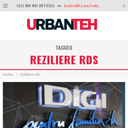
CELE MAI NOI ARTICOLE
100 GB de internet mobil gratuit de la Orange. Fără contract, fără acte și fără obligații
LG lansează televizoarele OLED evo, QNED evo și Micro RGB pentru 2026
După ani de refuzuri, Noctua lansează în sfârșit primul său AIO
GoPro revine în competiție: Mission One este răspunsul pe care DJI nu îl aștepta
TAGGED
REZILIERE RDS
Analiza producției fotovoltaice în România – cât produce un sistem solar pe timp de iarnă?
NVIDIA avertizează: memoria RAM și SSD-urile ar putea deveni și mai scumpe în perioada următoare
Home
reziliere rds
GTA VI poate fi precomandat oficial. Rockstar dezvăluie edițiile oficiale și bonusurile pe care le primești