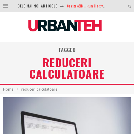
CELE MAI NOI ARTICOLE
Ce este eSIM și cum îl activezi pe telefon? Ghid complet pentru Android și iPhone
100 GB de internet mobil gratuit de la Orange. Fără contract, fără acte și fără obligații
LG lansează televizoarele OLED evo, QNED evo și Micro RGB pentru 2026
După ani de refuzuri, Noctua lansează în sfârșit primul său AIO
TAGGED
GoPro revine în competiție: Mission One este răspunsul pe care DJI nu îl aștepta
REDUCERI
Analiza producției fotovoltaice în România – cât produce un sistem solar pe timp de iarnă?
CALCULATOARE
NVIDIA avertizează: memoria RAM și SSD-urile ar putea deveni și mai scumpe în perioada următoare
Home
reduceri calculatoare
GTA VI poate fi precomandat oficial. Rockstar dezvăluie edițiile oficiale și bonusurile pe care le primești