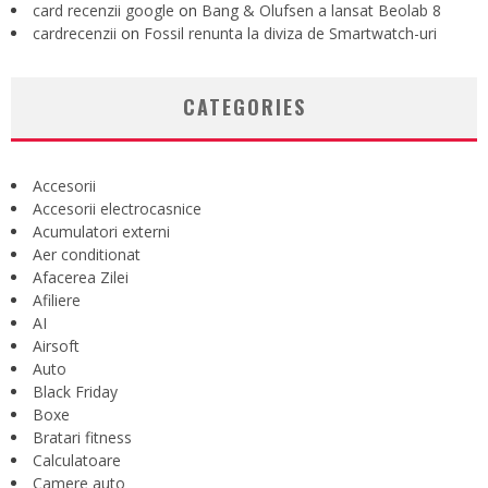
card recenzii google
on
Bang & Olufsen a lansat Beolab 8
cardrecenzii
on
Fossil renunta la diviza de Smartwatch-uri
CATEGORIES
Accesorii
Accesorii electrocasnice
Acumulatori externi
Aer conditionat
Afacerea Zilei
Afiliere
AI
Airsoft
Auto
Black Friday
Boxe
Bratari fitness
Calculatoare
Camere auto