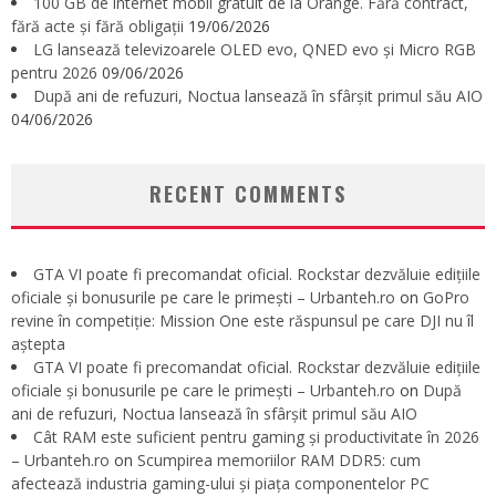
100 GB de internet mobil gratuit de la Orange. Fără contract,
fără acte și fără obligații
19/06/2026
LG lansează televizoarele OLED evo, QNED evo și Micro RGB
pentru 2026
09/06/2026
După ani de refuzuri, Noctua lansează în sfârșit primul său AIO
04/06/2026
RECENT COMMENTS
GTA VI poate fi precomandat oficial. Rockstar dezvăluie edițiile
oficiale și bonusurile pe care le primești – Urbanteh.ro
on
GoPro
revine în competiție: Mission One este răspunsul pe care DJI nu îl
aștepta
GTA VI poate fi precomandat oficial. Rockstar dezvăluie edițiile
oficiale și bonusurile pe care le primești – Urbanteh.ro
on
După
ani de refuzuri, Noctua lansează în sfârșit primul său AIO
Cât RAM este suficient pentru gaming și productivitate în 2026
– Urbanteh.ro
on
Scumpirea memoriilor RAM DDR5: cum
afectează industria gaming-ului și piața componentelor PC