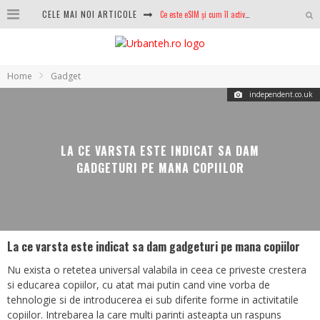
Ce este eSIM și cum îl activezi pe telefon? Ghid complet pentru Android și iPhone
CELE MAI NOI ARTICOLE
100 GB de internet mobil gratuit de la Orange. Fără contract, fără acte și fără obligații
LG lansează televizoarele OLED evo, QNED evo și Micro RGB pentru 2026
Home
Gadget
După ani de refuzuri, Noctua lansează în sfârșit primul său AIO
independent.co.uk
GoPro revine în competiție: Mission One este răspunsul pe care DJI nu îl aștepta
LA CE VARSTA ESTE INDICAT SA DAM
Analiza producției fotovoltaice în România – cât produce un sistem solar pe timp de iarnă?
GADGETURI PE MANA COPIILOR
NVIDIA avertizează: memoria RAM și SSD-urile ar putea deveni și mai scumpe în perioada următoare
GTA VI poate fi precomandat oficial. Rockstar dezvăluie edițiile oficiale și bonusurile pe care le primești
La ce varsta este indicat sa dam gadgeturi pe mana copiilor
Nu exista o retetea universal valabila in ceea ce priveste crestera
si educarea copiilor, cu atat mai putin cand vine vorba de
tehnologie si de introducerea ei sub diferite forme in activitatile
copiilor. Intrebarea la care multi parinti asteapta un raspuns