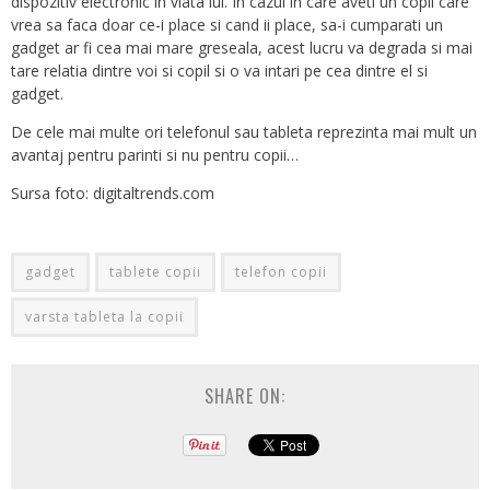
dispozitiv electronic in viata lui. In cazul in care aveti un copil care
vrea sa faca doar ce-i place si cand ii place, sa-i cumparati un
gadget ar fi cea mai mare greseala, acest lucru va degrada si mai
tare relatia dintre voi si copil si o va intari pe cea dintre el si
gadget.
De cele mai multe ori telefonul sau tableta reprezinta mai mult un
avantaj pentru parinti si nu pentru copii…
Sursa foto: digitaltrends.com
gadget
tablete copii
telefon copii
varsta tableta la copii
SHARE ON: