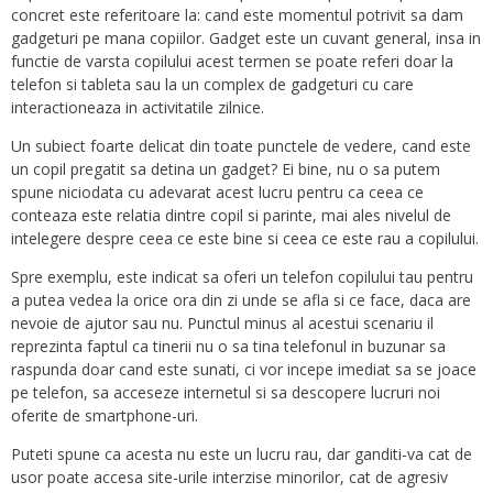
concret este referitoare la: cand este momentul potrivit sa dam
gadgeturi pe mana copiilor. Gadget este un cuvant general, insa in
functie de varsta copilului acest termen se poate referi doar la
telefon si tableta sau la un complex de gadgeturi cu care
interactioneaza in activitatile zilnice.
Un subiect foarte delicat din toate punctele de vedere, cand este
un copil pregatit sa detina un gadget? Ei bine, nu o sa putem
spune niciodata cu adevarat acest lucru pentru ca ceea ce
conteaza este relatia dintre copil si parinte, mai ales nivelul de
intelegere despre ceea ce este bine si ceea ce este rau a copilului.
Spre exemplu, este indicat sa oferi un telefon copilului tau pentru
a putea vedea la orice ora din zi unde se afla si ce face, daca are
nevoie de ajutor sau nu. Punctul minus al acestui scenariu il
reprezinta faptul ca tinerii nu o sa tina telefonul in buzunar sa
raspunda doar cand este sunati, ci vor incepe imediat sa se joace
pe telefon, sa acceseze internetul si sa descopere lucruri noi
oferite de smartphone-uri.
Puteti spune ca acesta nu este un lucru rau, dar ganditi-va cat de
usor poate accesa site-urile interzise minorilor, cat de agresiv