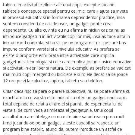
tablete in activitatile zilnice ale unui copil, exceptie facand
tabletele concepute special pentru cei mici care ii ajuta sa invete
in procesul educativ si in formarea depreinderilor practice, insa
suntem constienti de cat de usor, un gadget poate crea
dependenta. Cu alte cuvinte eu nu afirma in niciun caz ca nu as
introduce gadgeturi in activitatile copiilor mei, insa as face asta in
intr-un mod controlat si bazat pe un program strict pe care l-as
impune conform varstei si a nivelului educativ. As prefera sa
existe o proportie echilibrata intre activitatile care implica
gadgeturi si tehnologia si cele care implica jocuri clasice educative
si activitati in aer liber si natura. De exemplu as prefera sa vad cat
mai multi copii mergend cu bicicletele si rolele decat sa se joace
12 ore pe zi la calcultor, laptop, tableta sau telefon.
Chiar daca risc sa para o parere subiectiva, nu se poate afirma cu
exactitate la ce varsta este indicat sa oferi un gadget unui copil,
totul depinde de relatia dintre el si parinti, de experienta lui de
viata si de cum vede asimileaza el gadgeturile. Unui copil
ascultator, care intelege ca nu este bine sa petreaca prea mult
timp jucandu-se pe un gadget si este capabil sa respecte un
program bine stabilit, atunci da, putem introduce un astfel de