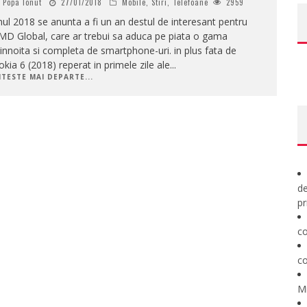
Popa Ionut
27/01/2018
Mobile
,
Stiri
,
Telefoane
2959
ul 2018 se anunta a fi un an destul de interesant pentru
MD Global, care ar trebui sa aduca pe piata o gama
innoita si completa de smartphone-uri. in plus fata de
kia 6 (2018) reperat in primele zile ale
...
ITESTE MAI DEPARTE...
de
pr
co
co
M