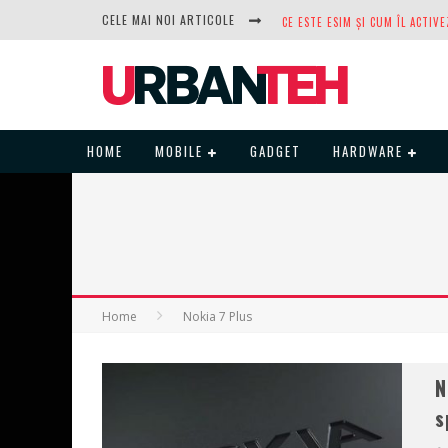
CELE MAI NOI ARTICOLE
DUPĂ ANI DE REFUZURI, NOCTUA
HOME
MOBILE
GADGET
HARDWARE
Home
Nokia 7 Plus
N
s