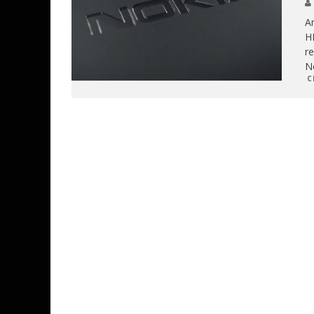
An
H
re
No
C