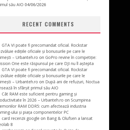
imul său AIO
04/06/2026
RECENT COMMENTS
GTA VI poate fi precomandat oficial. Rockstar
zvăluie edițiile oficiale și bonusurile pe care le
imești – Urbanteh.ro
on
GoPro revine în competiție:
ssion One este răspunsul pe care DJI nu îl aștepta
GTA VI poate fi precomandat oficial. Rockstar
zvăluie edițiile oficiale și bonusurile pe care le
imești – Urbanteh.ro
on
După ani de refuzuri, Noctua
nsează în sfârșit primul său AIO
Cât RAM este suficient pentru gaming și
oductivitate în 2026 – Urbanteh.ro
on
Scumpirea
emoriilor RAM DDR5: cum afectează industria
ming-ului și piața componentelor PC
card recenzii google
on
Bang & Olufsen a lansat
eolab 8