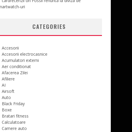
cardrecenzii
on
Fossil renunta la diviza de
martwatch-uri
CATEGORIES
Accesorii
Accesorii electrocasnice
Acumulatori externi
Aer conditionat
Afacerea Zilei
Afiliere
AI
Airsoft
Auto
Black Friday
Boxe
Bratari fitness
Calculatoare
Camere auto