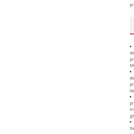
pr
de
pr
Mi
de
pr
la
pr
m
ga
B