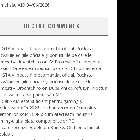
imul său AIO
04/06/2026
RECENT COMMENTS
GTA VI poate fi precomandat oficial. Rockstar
zvăluie edițiile oficiale și bonusurile pe care le
imești – Urbanteh.ro
on
GoPro revine în competiție:
ssion One este răspunsul pe care DJI nu îl aștepta
GTA VI poate fi precomandat oficial. Rockstar
zvăluie edițiile oficiale și bonusurile pe care le
imești – Urbanteh.ro
on
După ani de refuzuri, Noctua
nsează în sfârșit primul său AIO
Cât RAM este suficient pentru gaming și
oductivitate în 2026 – Urbanteh.ro
on
Scumpirea
emoriilor RAM DDR5: cum afectează industria
ming-ului și piața componentelor PC
card recenzii google
on
Bang & Olufsen a lansat
eolab 8