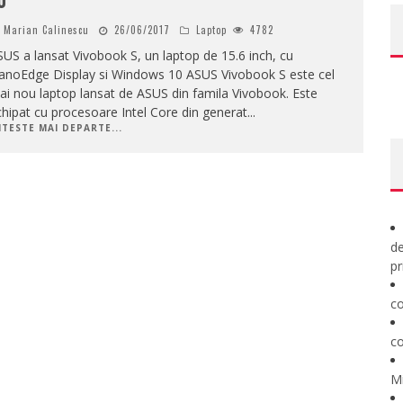
0
Marian Calinescu
26/06/2017
Laptop
4782
US a lansat Vivobook S, un laptop de 15.6 inch, cu
anoEdge Display si Windows 10 ASUS Vivobook S este cel
i nou laptop lansat de ASUS din famila Vivobook. Este
hipat cu procesoare Intel Core din generat
...
ITESTE MAI DEPARTE...
de
pr
co
co
M