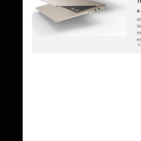
1
AS
N
ma
ec
C