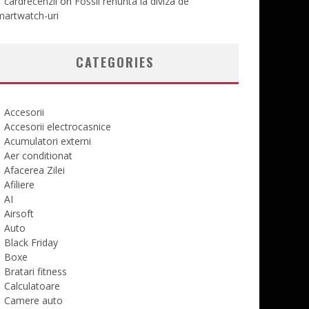
cardrecenzii
on
Fossil renunta la diviza de
martwatch-uri
CATEGORIES
Accesorii
Accesorii electrocasnice
Acumulatori externi
Aer conditionat
Afacerea Zilei
Afiliere
AI
Airsoft
Auto
Black Friday
Boxe
Bratari fitness
Calculatoare
Camere auto