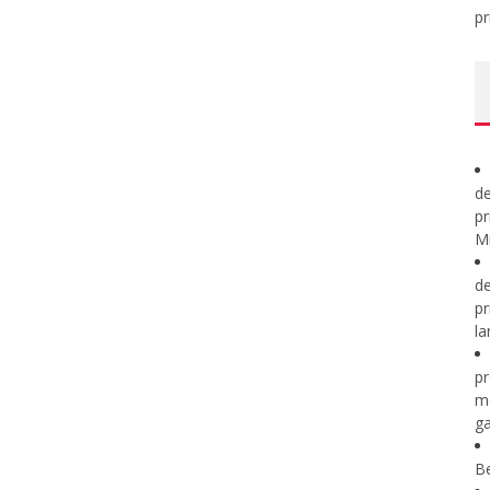
pr
de
pr
Mi
de
pr
la
pr
m
ga
B