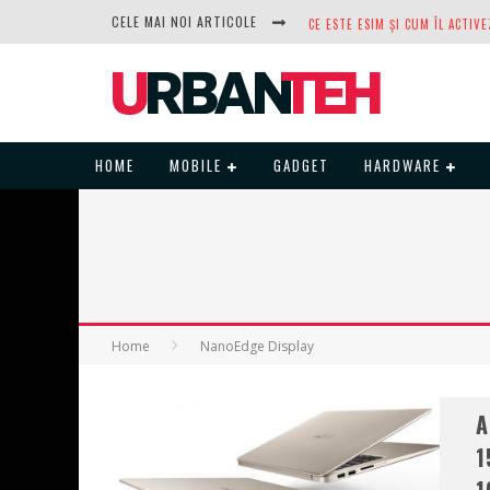
CELE MAI NOI ARTICOLE
DUPĂ ANI DE REFUZURI, NOCTUA
HOME
MOBILE
GADGET
HARDWARE
Home
NanoEdge Display
A
1