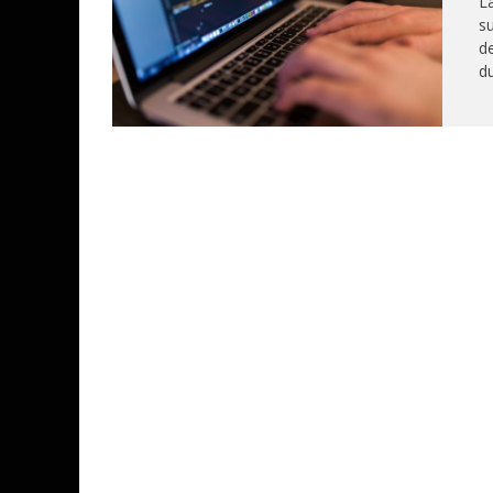
La
su
de
du