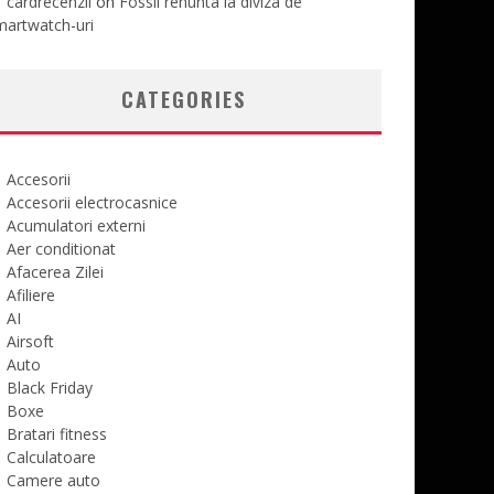
cardrecenzii
on
Fossil renunta la diviza de
martwatch-uri
CATEGORIES
Accesorii
Accesorii electrocasnice
Acumulatori externi
Aer conditionat
Afacerea Zilei
Afiliere
AI
Airsoft
Auto
Black Friday
Boxe
Bratari fitness
Calculatoare
Camere auto