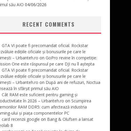
imul său AIO
04/06/2026
RECENT COMMENTS
GTA VI poate fi precomandat oficial. Rockstar
zvăluie edițiile oficiale și bonusurile pe care le
imești – Urbanteh.ro
on
GoPro revine în competiție:
ssion One este răspunsul pe care DJI nu îl aștepta
GTA VI poate fi precomandat oficial. Rockstar
zvăluie edițiile oficiale și bonusurile pe care le
imești – Urbanteh.ro
on
După ani de refuzuri, Noctua
nsează în sfârșit primul său AIO
Cât RAM este suficient pentru gaming și
oductivitate în 2026 – Urbanteh.ro
on
Scumpirea
emoriilor RAM DDR5: cum afectează industria
ming-ului și piața componentelor PC
card recenzii google
on
Bang & Olufsen a lansat
eolab 8