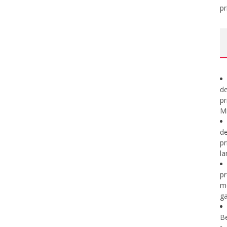
pr
de
pr
Mi
de
pr
la
pr
m
ga
B