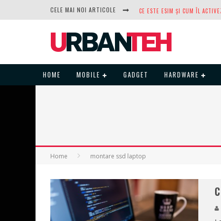
CELE MAI NOI ARTICOLE
DUPĂ ANI DE REFUZURI, NOCTUA
HOME
MOBILE
GADGET
HARDWARE
Home
montare ssd laptop
C