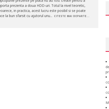
ptopurile prezente pe piata nu au fost create pentru a
porta prezenta a doua HDD-uri. Totul la nivel teoretic,
oarece, in practica, acest lucru este posibil si se poate
ce la bun sfarsit cu ajutorul unu
...
CITESTE MAI DEPARTE...
de
pr
co
co
M