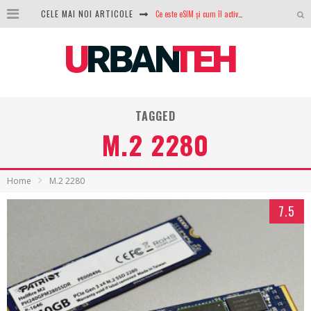
CELE MAI NOI ARTICOLE
Ce este eSIM și cum îl activezi pe telefon? Ghid complet pentru Android și iPhone
100 GB de internet mobil gratuit de la Orange. Fără contract, fără acte și fără obligații
LG lansează televizoarele OLED evo, QNED evo și Micro RGB pentru 2026
După ani de refuzuri, Noctua lansează în sfârșit primul său AIO
TAGGED
GoPro revine în competiție: Mission One este răspunsul pe care DJI nu îl aștepta
M.2 2280
Analiza producției fotovoltaice în România – cât produce un sistem solar pe timp de iarnă?
NVIDIA avertizează: memoria RAM și SSD-urile ar putea deveni și mai scumpe în perioada următoare
Home
M.2 2280
GTA VI poate fi precomandat oficial. Rockstar dezvăluie edițiile oficiale și bonusurile pe care le primești
7.5