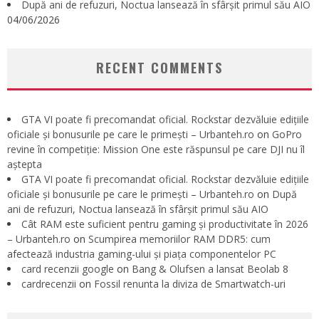
După ani de refuzuri, Noctua lansează în sfârșit primul său AIO
04/06/2026
RECENT COMMENTS
GTA VI poate fi precomandat oficial. Rockstar dezvăluie edițiile
oficiale și bonusurile pe care le primești – Urbanteh.ro
on
GoPro
revine în competiție: Mission One este răspunsul pe care DJI nu îl
aștepta
GTA VI poate fi precomandat oficial. Rockstar dezvăluie edițiile
oficiale și bonusurile pe care le primești – Urbanteh.ro
on
După
ani de refuzuri, Noctua lansează în sfârșit primul său AIO
Cât RAM este suficient pentru gaming și productivitate în 2026
– Urbanteh.ro
on
Scumpirea memoriilor RAM DDR5: cum
afectează industria gaming-ului și piața componentelor PC
card recenzii google
on
Bang & Olufsen a lansat Beolab 8
cardrecenzii
on
Fossil renunta la diviza de Smartwatch-uri