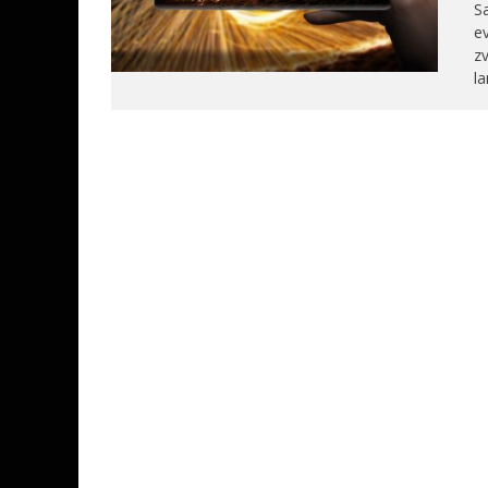
Sa
e
zv
la