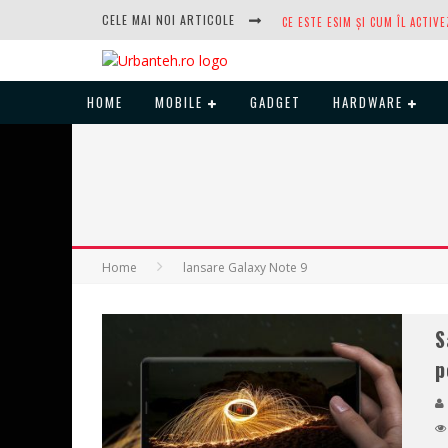
CELE MAI NOI ARTICOLE
HOME
MOBILE
GADGET
HARDWARE
DUPĂ ANI DE REFUZURI, NOCTUA
Home
lansare Galaxy Note 9
S
p