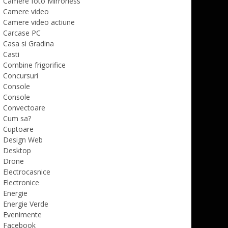
Camere foto Mirrorless
Camere video
Camere video actiune
Carcase PC
Casa si Gradina
Casti
Combine frigorifice
Concursuri
Console
Console
Convectoare
Cum sa?
Cuptoare
Design Web
Desktop
Drone
Electrocasnice
Electronice
Energie
Energie Verde
Evenimente
Facebook