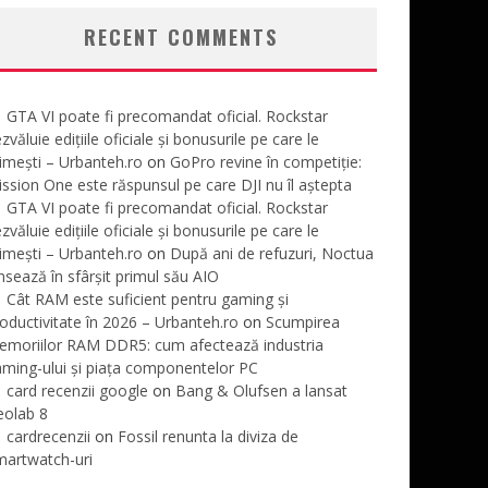
RECENT COMMENTS
GTA VI poate fi precomandat oficial. Rockstar
zvăluie edițiile oficiale și bonusurile pe care le
imești – Urbanteh.ro
on
GoPro revine în competiție:
ssion One este răspunsul pe care DJI nu îl aștepta
GTA VI poate fi precomandat oficial. Rockstar
zvăluie edițiile oficiale și bonusurile pe care le
imești – Urbanteh.ro
on
După ani de refuzuri, Noctua
nsează în sfârșit primul său AIO
Cât RAM este suficient pentru gaming și
oductivitate în 2026 – Urbanteh.ro
on
Scumpirea
emoriilor RAM DDR5: cum afectează industria
ming-ului și piața componentelor PC
card recenzii google
on
Bang & Olufsen a lansat
eolab 8
cardrecenzii
on
Fossil renunta la diviza de
martwatch-uri