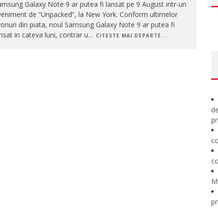
msung Galaxy Note 9 ar putea fi lansat pe 9 August intr-un
veniment de ”Unpacked”, la New York. Conform ultimelor
onuri din piata, noul Samsung Galaxy Note 9 ar putea fi
nsat in cateva luni, contrar u
...
CITESTE MAI DEPARTE...
de
pr
co
co
M
pr