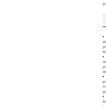
pr
de
pr
Mi
de
pr
la
pr
m
ga
B