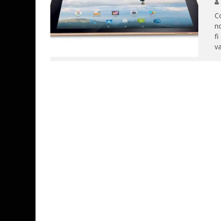
Co
no
fi
va