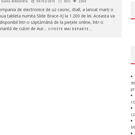
Sianu Alexandru
06/03/2018
Stiri
2260
mpania de electronice de uz casnic, iBall, a lansat marți o
ua tableta numita Slide Brace-XJ la 1.200 de lei. Aceasta va
 disponibil într-o săptămână de la piețele online, într-o
riantă de culori de Aur
...
CITESTE MAI DEPARTE...
de
pr
co
co
M