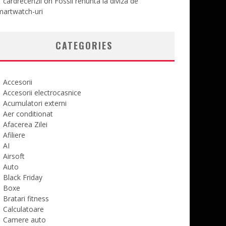
cardrecenzii
on
Fossil renunta la diviza de
martwatch-uri
CATEGORIES
Accesorii
Accesorii electrocasnice
Acumulatori externi
Aer conditionat
Afacerea Zilei
Afiliere
AI
Airsoft
Auto
Black Friday
Boxe
Bratari fitness
Calculatoare
Camere auto