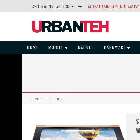
CELE MAI NOI ARTICOLE
DUPĂ ANI DE REFUZURI, NOCTUA
HOME
MOBILE
GADGET
HARDWARE
Home
iBall
S
W