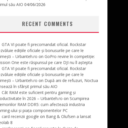
imul său AIO
04/06/2026
RECENT COMMENTS
GTA VI poate fi precomandat oficial. Rockstar
zvăluie edițiile oficiale și bonusurile pe care le
imești – Urbanteh.ro
on
GoPro revine în competiție:
ssion One este răspunsul pe care DJI nu îl aștepta
GTA VI poate fi precomandat oficial. Rockstar
zvăluie edițiile oficiale și bonusurile pe care le
imești – Urbanteh.ro
on
După ani de refuzuri, Noctua
nsează în sfârșit primul său AIO
Cât RAM este suficient pentru gaming și
oductivitate în 2026 – Urbanteh.ro
on
Scumpirea
emoriilor RAM DDR5: cum afectează industria
ming-ului și piața componentelor PC
card recenzii google
on
Bang & Olufsen a lansat
eolab 8