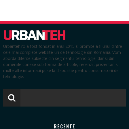
Urbanteh.ro a fost fondat in anul 2015 si promite a fi unul dintre
cele mai complete website-uri de tehnologie din Romania. Vom
aborda diferite subiecte din segmentul tehnologiei dar si din
domeniile conexe sub forma de articole, recenzii, prezentari si
multe alte informatii puse la dispozitie pentru consumatorii de
tehnologie.
RECENTE