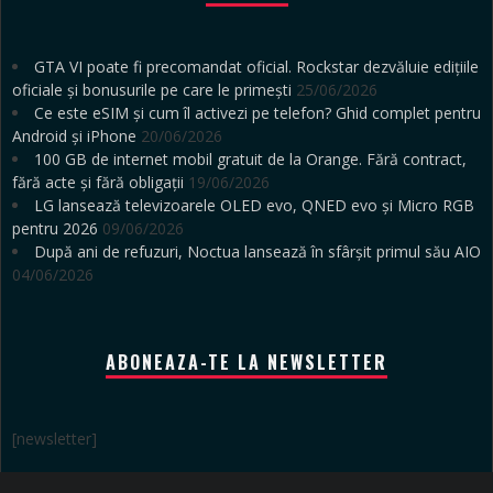
GTA VI poate fi precomandat oficial. Rockstar dezvăluie edițiile
oficiale și bonusurile pe care le primești
25/06/2026
Ce este eSIM și cum îl activezi pe telefon? Ghid complet pentru
Android și iPhone
20/06/2026
100 GB de internet mobil gratuit de la Orange. Fără contract,
fără acte și fără obligații
19/06/2026
LG lansează televizoarele OLED evo, QNED evo și Micro RGB
pentru 2026
09/06/2026
După ani de refuzuri, Noctua lansează în sfârșit primul său AIO
04/06/2026
ABONEAZA-TE LA NEWSLETTER
[newsletter]