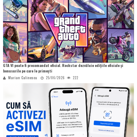
GTA VI poate fi precomandat oficial. Rockstar dezvăluie edițiile oficiale și
bonusurile pe care le primești
Marian Calinescu
25/06/2026
222