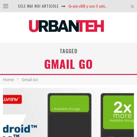
Ce este eSIM și cum îl activezi pe telefon? Ghid complet pentru Android și iPhone
CELE MAI NOI ARTICOLE
100 GB de internet mobil gratuit de la Orange. Fără contract, fără acte și fără obligații
LG lansează televizoarele OLED evo, QNED evo și Micro RGB pentru 2026
După ani de refuzuri, Noctua lansează în sfârșit primul său AIO
TAGGED
GoPro revine în competiție: Mission One este răspunsul pe care DJI nu îl aștepta
GMAIL GO
Analiza producției fotovoltaice în România – cât produce un sistem solar pe timp de iarnă?
NVIDIA avertizează: memoria RAM și SSD-urile ar putea deveni și mai scumpe în perioada următoare
Home
Gmail Go
GTA VI poate fi precomandat oficial. Rockstar dezvăluie edițiile oficiale și bonusurile pe care le primești