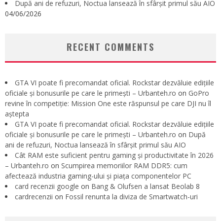
După ani de refuzuri, Noctua lansează în sfârșit primul său AIO
04/06/2026
RECENT COMMENTS
GTA VI poate fi precomandat oficial. Rockstar dezvăluie edițiile
oficiale și bonusurile pe care le primești – Urbanteh.ro
on
GoPro
revine în competiție: Mission One este răspunsul pe care DJI nu îl
aștepta
GTA VI poate fi precomandat oficial. Rockstar dezvăluie edițiile
oficiale și bonusurile pe care le primești – Urbanteh.ro
on
După
ani de refuzuri, Noctua lansează în sfârșit primul său AIO
Cât RAM este suficient pentru gaming și productivitate în 2026
– Urbanteh.ro
on
Scumpirea memoriilor RAM DDR5: cum
afectează industria gaming-ului și piața componentelor PC
card recenzii google
on
Bang & Olufsen a lansat Beolab 8
cardrecenzii
on
Fossil renunta la diviza de Smartwatch-uri